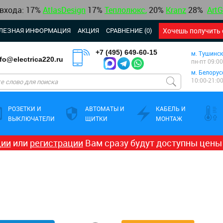
 входа: 17%
AtlasDesign
17
%
Теплолюкс
,
20%
Kranz
28%
ArtG
ЛЕЗНАЯ ИНФОРМАЦИЯ
АКЦИЯ
СРАВНЕНИЕ (0)
Хочешь получить 
+7 (495) 649-60-15
м. Тушинск
nfo@electrica220.ru
пн-пт 09:00
м. Белорус
10:00-21:0
РОЗЕТКИ И
АВТОМАТЫ И
КАБЕЛЬ И
ВЫКЛЮЧАТЕЛИ
ЩИТКИ
МОНТАЖ
ции
или
регистрации
Вам сразу будут доступны цены