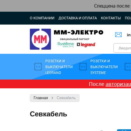
Спеццена после
О КОМПАНИИ
ДОСТАВКА И ОПЛАТА
КОНТАКТЫ
ПО
i
РОЗЕТКИ И
РОЗЕТКИ И
ВЫКЛЮЧАТЕЛИ
ВЫКЛЮЧАТЕЛИ
LEGRAND
SYSTEME
После
авториза
Главная
Севкабель
Севкабель