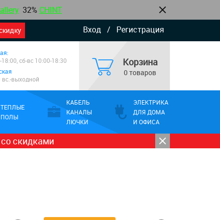
allery
32%
CHINT
Вход
/
Регистрация
скидку
ая:
Корзина
-18:00, сб-вс 10:00-18:30
ская
0 товаров
0 вс.-выходной
КАБЕЛЬ
ЭЛЕКТРИКА
ТЕПЛЫЕ
КАНАЛЫ
ДЛЯ ДОМА
ПОЛЫ
ЛЮЧКИ
И ОФИСА
 со скидками