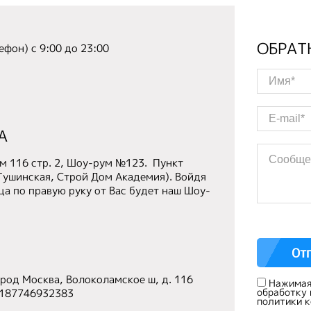
ОБРАТ
ефон) с 9:00 до 23:00
А
м 116 стр. 2, Шоу-рум №123.
Пункт
Тушинская, Строй Дом Академия). Войдя
ца по правую руку от Вас будет наш Шоу-
од Москва, Волоколамское ш, д. 116
Нажимая 
обработку
1187746932383
политики 