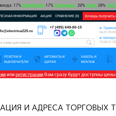
 входа: 17%
AtlasDesign
17
%
Теплолюкс
,
20%
Kranz
28%
ArtG
ЛЕЗНАЯ ИНФОРМАЦИЯ
АКЦИЯ
СРАВНЕНИЕ (0)
Хочешь получить 
+7 (495) 649-60-15
м. Тушинск
nfo@electrica220.ru
пн-пт 09:00
м. Белорус
10:00-21:0
РОЗЕТКИ И
АВТОМАТЫ И
КАБЕЛЬ И
ВЫКЛЮЧАТЕЛИ
ЩИТКИ
МОНТАЖ
ции
или
регистрации
Вам сразу будут доступны цены
АЦИЯ И АДРЕСА ТОРГОВЫХ 