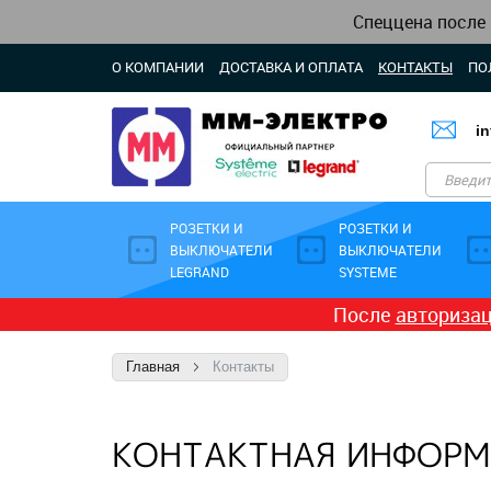
Спеццена после
О КОМПАНИИ
ДОСТАВКА И ОПЛАТА
КОНТАКТЫ
ПО
i
РОЗЕТКИ И
РОЗЕТКИ И
ВЫКЛЮЧАТЕЛИ
ВЫКЛЮЧАТЕЛИ
LEGRAND
SYSTEME
После
авториза
Главная
Контакты
КОНТАКТНАЯ ИНФОРМ