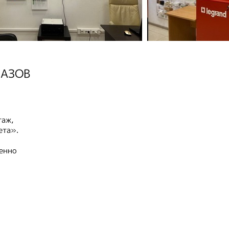
КАЗОВ
таж,
ета».
менно