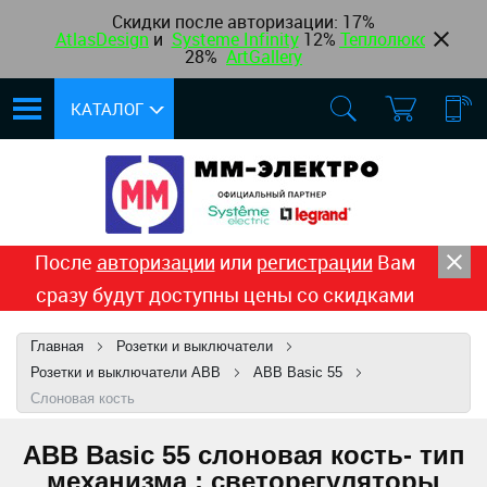
Скидки после авторизации:
17%
AtlasDesign
и
Systeme Infinity
12
%
Теплолюкс
,
28%
ArtGallery
КАТАЛОГ
После
авторизации
или
регистрации
Вам
сразу будут доступны цены со скидками
Главная
Розетки и выключатели
Розетки и выключатели ABB
ABB Basic 55
Слоновая кость
ABB Basic 55 слоновая кость- тип
механизма : светорегуляторы