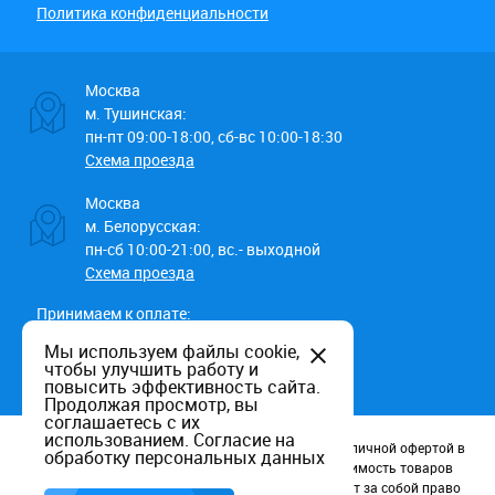
Политика конфиденциальности
Москва
м. Тушинская:
пн-пт 09:00-18:00, сб-вс 10:00-18:30
Схема проезда
Москва
м. Белорусская:
пн-сб 10:00-21:00, вс.- выходной
Схема проезда
Принимаем к оплате:
Мы используем файлы cookie,
чтобы улучшить работу и
повысить эффективность сайта.
Продолжая просмотр, вы
соглашаетесь с их
использованием.
Согласие на
Данный информационный ресурс не является публичной офертой в
обработку персональных данных
соотв. со статьей 437 (п.2) ГК РФ. Наличие и стоимость товаров
уточняйте по телефону. Производители оставляют за собой право