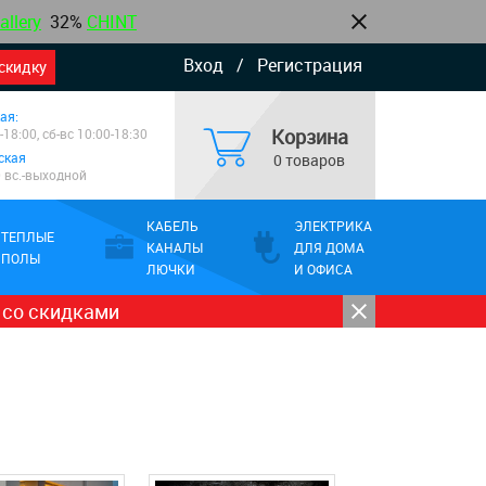
allery
32%
CHINT
Вход
/
Регистрация
скидку
ая:
Корзина
-18:00, сб-вс 10:00-18:30
ская
0 товаров
0 вс.-выходной
КАБЕЛЬ
ЭЛЕКТРИКА
ТЕПЛЫЕ
КАНАЛЫ
ДЛЯ ДОМА
ПОЛЫ
ЛЮЧКИ
И ОФИСА
 со скидками