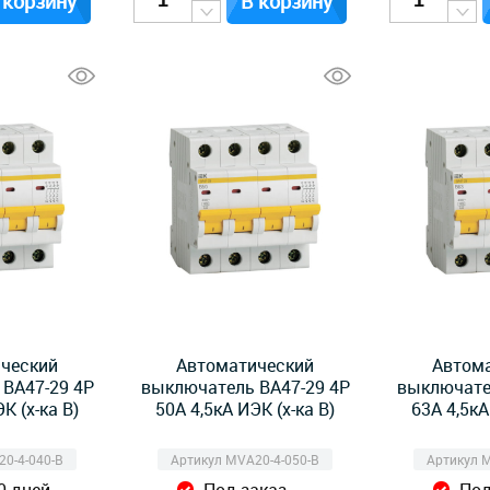
 корзину
В корзину
ческий
Автоматический
Автом
ВА47-29 4Р
выключатель ВА47-29 4Р
выключате
К (х-ка B)
50А 4,5кА ИЭК (х-ка B)
63А 4,5кА
0-4-040-B
Артикул MVA20-4-050-B
Артикул 