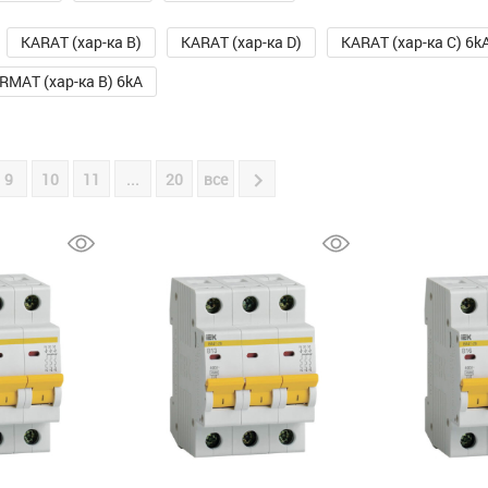
KARAT (хар-ка B)
KARAT (хар-ка D)
KARAT (хар-ка C) 6k
RMAT (хар-ка B) 6kA
9
10
11
...
20
все