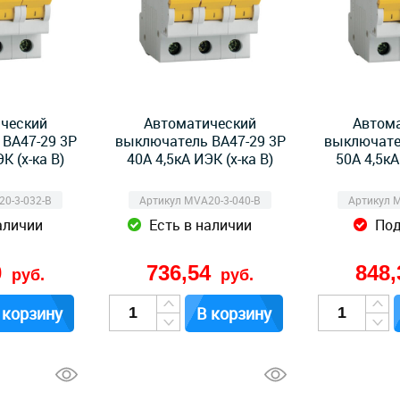
ческий
Автоматический
Автом
ВА47-29 3Р
выключатель ВА47-29 3Р
выключате
К (х-ка B)
40А 4,5кА ИЭК (х-ка B)
50А 4,5кА
0-3-032-B
Артикул MVA20-3-040-B
Артикул 
аличии
Есть в наличии
Под
0
736,54
848
руб.
руб.
 корзину
В корзину