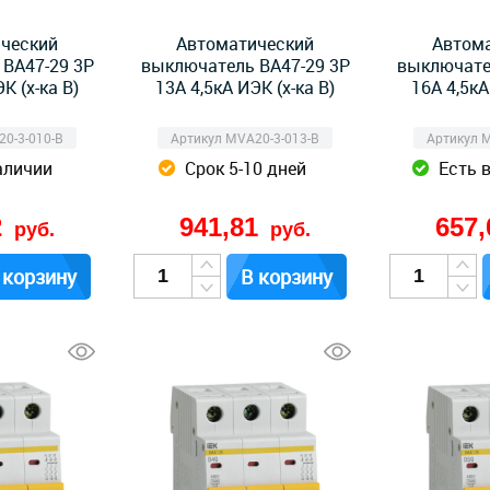
ческий
Автоматический
Автом
ВА47-29 3Р
выключатель ВА47-29 3Р
выключате
К (х-ка B)
13А 4,5кА ИЭК (х-ка B)
16А 4,5кА
0-3-010-B
Артикул MVA20-3-013-B
Артикул 
аличии
Срок 5-10 дней
Есть 
2
941,81
657
руб.
руб.
 корзину
В корзину