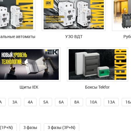
альные автоматы
УЗО ВДТ
Руб
Щиты IEK
Боксы Tekfor
A
3A
4A
5A
6A
8A
10A
13A
16
 (1P+N)
3 фазы
3 фазы (3P+N)