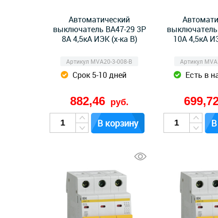
Автоматический
Автомати
выключатель ВА47-29 3Р
выключатель 
8А 4,5кА ИЭК (х-ка B)
10А 4,5кА ИЭ
Артикул MVA20-3-008-B
Артикул MVA2
Срок 5-10 дней
Есть в н
882,46
699,7
руб.
В корзину
В