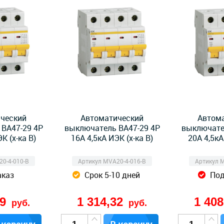
ческий
Автоматический
Автом
ВА47-29 4Р
выключатель ВА47-29 4Р
выключате
К (х-ка B)
16А 4,5кА ИЭК (х-ка B)
20А 4,5кА
0-4-010-B
Артикул MVA20-4-016-B
Артикул 
аказ
Срок 5-10 дней
Под
69
1 314,32
1 40
руб.
руб.