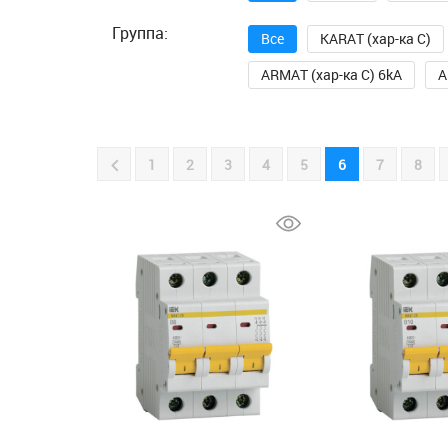
Группа:
Все
KARAT (хар-ка C)
ARMAT (хар-ка C) 6kA
A
1
2
3
4
5
6
7
8