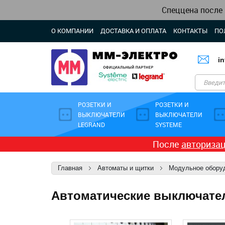
Спеццена после
О КОМПАНИИ
ДОСТАВКА И ОПЛАТА
КОНТАКТЫ
ПО
i
РОЗЕТКИ И
РОЗЕТКИ И
ВЫКЛЮЧАТЕЛИ
ВЫКЛЮЧАТЕЛИ
LEGRAND
SYSTEME
После
авториза
Главная
Автоматы и щитки
Модульное обору
Автоматические выключате