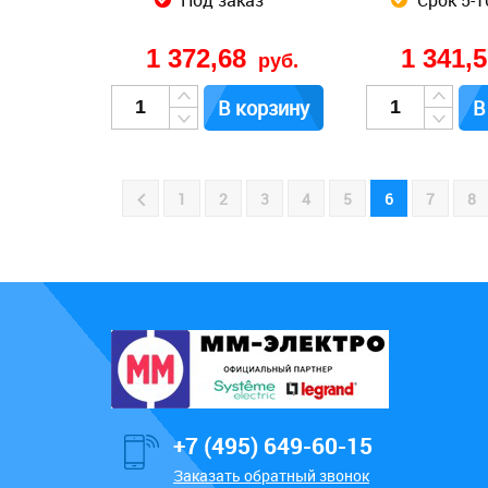
Под заказ
Срок 5-1
1 372,68
1 341,
руб.
В корзину
В
1
2
3
4
5
6
7
8
+7 (495) 649-60-15
Заказать обратный звонок