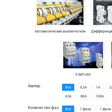
Автоматические выключатели
Дифференци
УЗИП IEK
Ампер:
Все
0,5А
1A
2
63A
80A
100A
Количество фаз:
Все
1 фаза
1 фаза