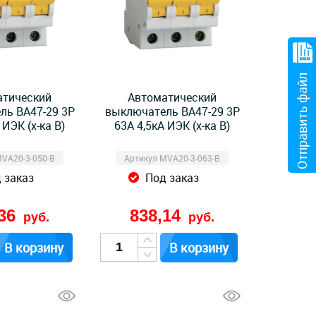
Отправить файл
атический
Автоматический
ль ВА47-29 3Р
выключатель ВА47-29 3Р
 ИЭК (х-ка B)
63А 4,5кА ИЭК (х-ка B)
MVA20-3-050-B
Артикул MVA20-3-063-B
 заказ
Под заказ
,36
838,14
руб.
руб.
В корзину
В корзину