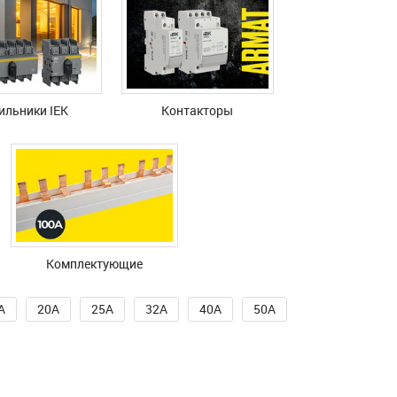
ильники IEK
Контакторы
Комплектующие
A
20A
25A
32A
40A
50A