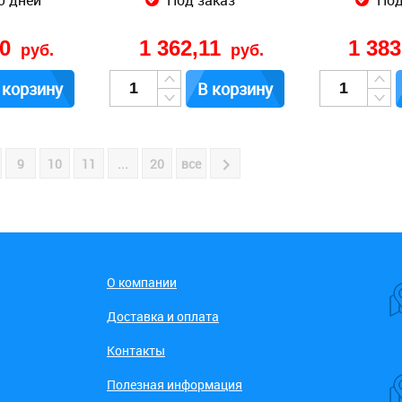
0 дней
Под заказ
Под
50
1 362,11
1 38
руб.
руб.
 корзину
В корзину
9
10
11
...
20
все
О компании
Доставка и оплата
Контакты
Полезная информация