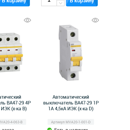
В корзину
В корзину
атический
Автоматический
ль ВА47-29 4Р
выключатель ВА47-29 1Р
 ИЭК (х-ка B)
1А 4,5кА ИЭК (х-ка D)
MVA20-4-063-B
Артикул MVA20-1-001-D