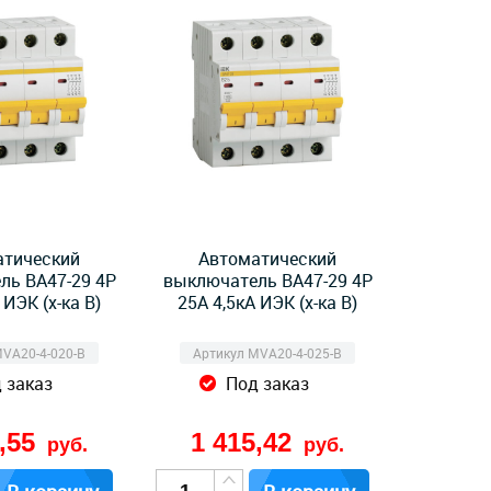
атический
Автоматический
ль ВА47-29 4Р
выключатель ВА47-29 4Р
 ИЭК (х-ка B)
25А 4,5кА ИЭК (х-ка B)
MVA20-4-020-B
Артикул MVA20-4-025-B
 заказ
Под заказ
8,55
1 415,42
руб.
руб.