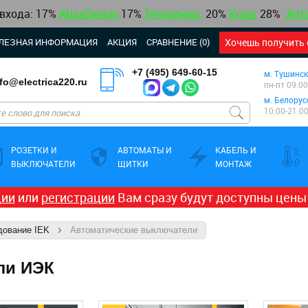
 входа: 17%
AtlasDesign
17
%
Теплолюкс
,
20%
Kranz
28%
ArtG
ЛЕЗНАЯ ИНФОРМАЦИЯ
АКЦИЯ
СРАВНЕНИЕ (0)
Хочешь получить 
+7 (495) 649-60-15
м. Тушинск
nfo@electrica220.ru
пн-пт 09:00
м. Белорус
10:00-21:0
РОЗЕТКИ И
АВТОМАТЫ И
КАБЕЛЬ И
ВЫКЛЮЧАТЕЛИ
ЩИТКИ
МОНТАЖ
ции
или
регистрации
Вам сразу будут доступны цены
дование IEK
Автоматические выключатели
ли ИЭК