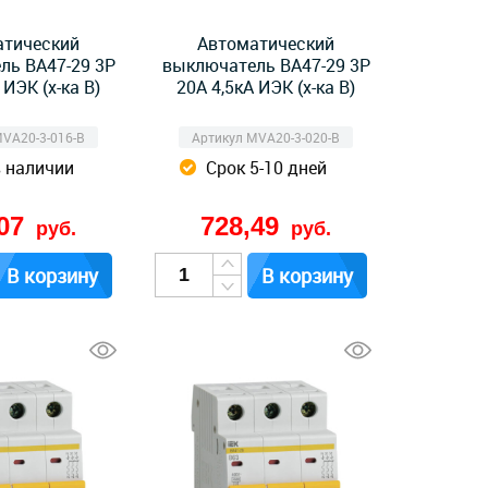
атический
Автоматический
ль ВА47-29 3Р
выключатель ВА47-29 3Р
 ИЭК (х-ка B)
20А 4,5кА ИЭК (х-ка B)
MVA20-3-016-B
Артикул MVA20-3-020-B
в наличии
Срок 5-10 дней
,07
728,49
руб.
руб.
В корзину
В корзину