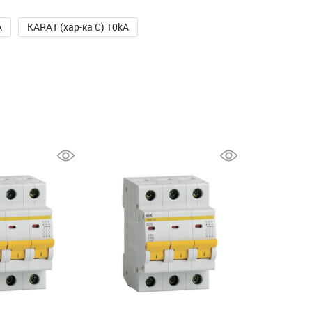
A
KARAT (хар-ка C) 10kA