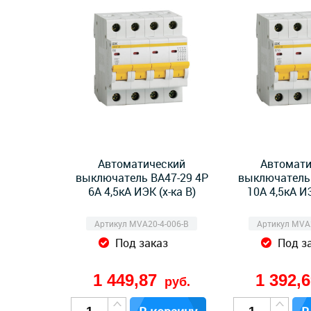
Автоматический
Автомати
выключатель ВА47-29 4Р
выключатель 
6А 4,5кА ИЭК (х-ка B)
10А 4,5кА ИЭ
Артикул MVA20-4-006-B
Артикул MVA2
Под заказ
Под з
1 449,87
1 392,
руб.