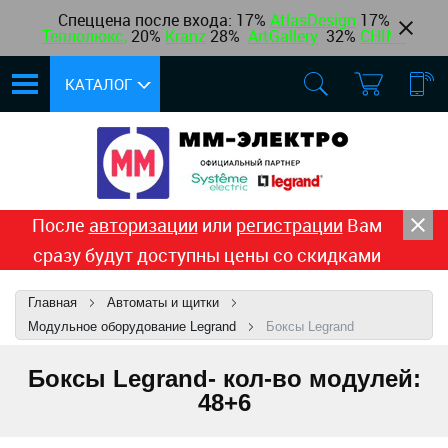
Спеццена после входа: 17%
AtlasDesign
17
%
Теплолюкс
,
20%
Kranz
28%
ArtGallery
32%
CHINT
КАТАЛОГ
После
авторизации
или
регистрации
Вам
сразу будут доступны цены со скидками
Главная
Автоматы и щитки
Модульное оборудование Legrand
Боксы Legrand
Боксы Legrand- кол-во модулей:
48+6