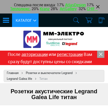
Спеццена после входа: 17%
AtlasDesign
17
%
Теплолюкс
,
20%
Kranz
28%
ArtGallery
32%
CHINT
КАТАЛОГ
После
авторизации
или
регистрации
Вам
сразу будут доступны цены со скидками
Главная
Розетки и выключатели Legrand
Legrand Galea life
Титан
Розетки акустические Legrand
Galea Life титан