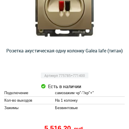
Розетка акустическая одну колонку Galea lafe (титан)
Артикул 775785+771400
Есть в наличии
Подключение
самозажим чр"-"/кр"+"
Кол-во выходов
На 1 колонку
Зажимы
Безвинтовые
5 516,20