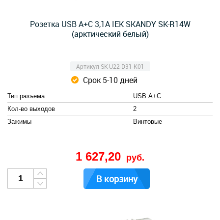
Розетка USB A+C 3,1А IEK SKANDY SK-R14W
(арктический белый)
Артикул SK-U22-D31-K01
Срок 5-10 дней
Тип разъема
USB А+C
Кол-во выходов
2
Зажимы
Винтовые
1 627,20
руб.
В корзину