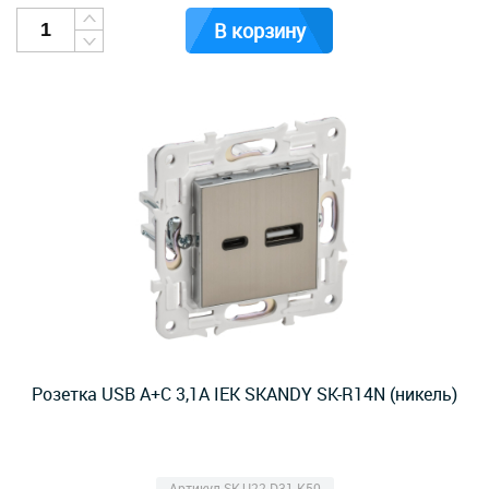
В корзину
Розетка USB A+C 3,1А IEK SKANDY SK-R14N (никель)
Артикул SK-U22-D31-K50