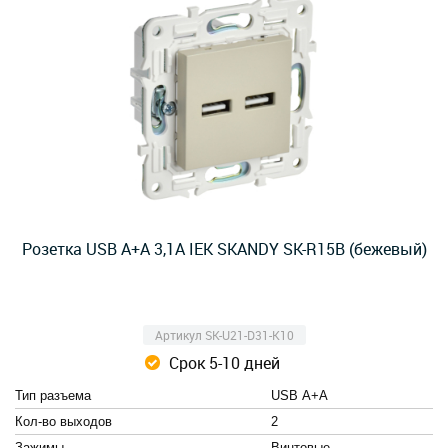
Розетка USB A+A 3,1А IEK SKANDY SK-R15B (бежевый)
Артикул SK-U21-D31-K10
Срок 5-10 дней
Тип разъема
USB А+А
Кол-во выходов
2
Зажимы
Винтовые