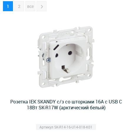
1
2
все
Розетка IEK SKANDY с/з со шторками 16А с USB C
18Вт SK-R17W (арктический белый)
Артикул SK-R14-16-U14-018-K01