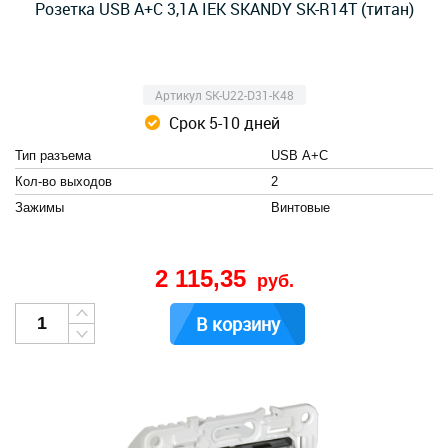
Розетка USB A+C 3,1А IEK SKANDY SK-R14T (титан)
Артикул SK-U22-D31-K48
Срок 5-10 дней
Тип разъема
USB А+C
Кол-во выходов
2
Зажимы
Винтовые
2 115,35
руб.
В корзину