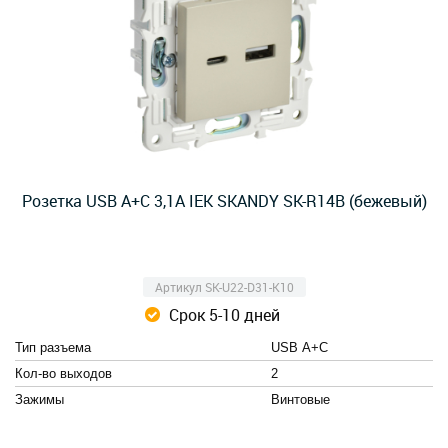
Розетка USB A+C 3,1А IEK SKANDY SK-R14B (бежевый)
Артикул SK-U22-D31-K10
Срок 5-10 дней
Тип разъема
USB А+C
Кол-во выходов
2
Зажимы
Винтовые