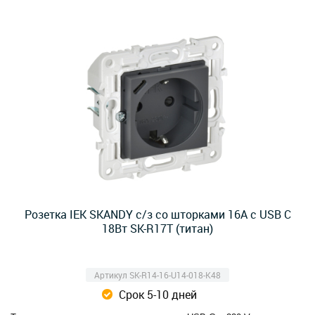
Розетка IEK SKANDY с/з со шторками 16А с USB C
18Вт SK-R17T (титан)
Артикул SK-R14-16-U14-018-K48
Срок 5-10 дней