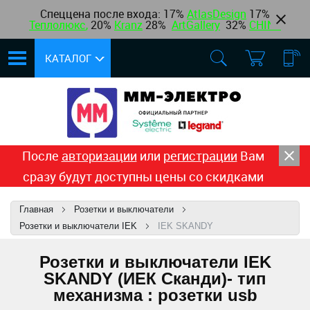
Спеццена после входа: 17%
AtlasDesign
17
%
Теплолюкс
,
20%
Kranz
28%
ArtGallery
32%
CHINT
КАТАЛОГ
После
авторизации
или
регистрации
Вам
сразу будут доступны цены со скидками
Главная
Розетки и выключатели
Розетки и выключатели IEK
IEK SKANDY
Розетки и выключатели IEK
SKANDY (ИЕК Сканди)- тип
механизма : розетки usb