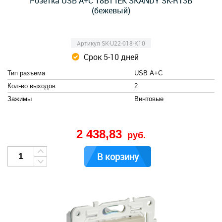
Розетка USB A+C 18Вт IEK SKANDY SK-R13B
(бежевый)
Артикул SK-U22-018-K10
Срок 5-10 дней
Тип разъема
USB А+C
Кол-во выходов
2
Зажимы
Винтовые
2 438,83
руб.
В корзину