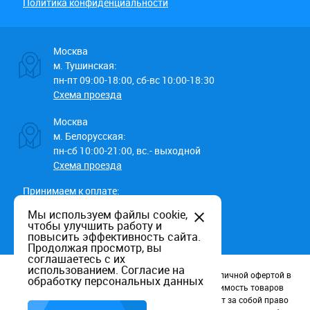
Политика конфиденциальности
Москва
м. Тушинская:
пн-пт 09:00-18:00, сб-вс 10:00-18:30
Схема проезда
Москва
м. Белорусская:
пн-сб 10:00-21:00, вс.- выходной
Схема проезда
Принимаем к оплате:
Мы используем файлы cookie,
чтобы улучшить работу и
повысить эффективность сайта.
Продолжая просмотр, вы
соглашаетесь с их
использованием.
Согласие на
Данный информационный ресурс не является публичной офертой в
обработку персональных данных
соотв. со статьей 437 (п.2) ГК РФ. Наличие и стоимость товаров
уточняйте по телефону. Производители оставляют за собой право