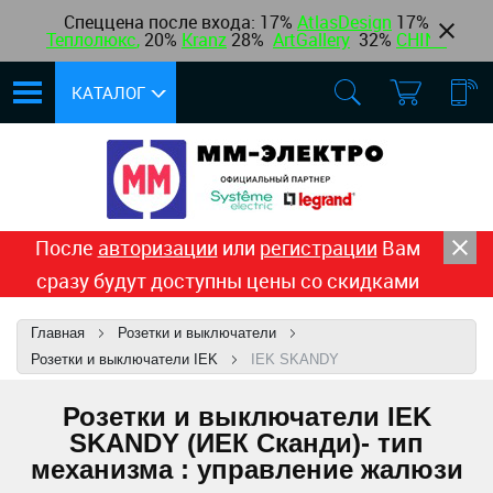
Спеццена после входа: 17%
AtlasDesign
17
%
Теплолюкс
,
20%
Kranz
28%
ArtGallery
32%
CHINT
КАТАЛОГ
После
авторизации
или
регистрации
Вам
сразу будут доступны цены со скидками
Главная
Розетки и выключатели
Розетки и выключатели IEK
IEK SKANDY
Розетки и выключатели IEK
SKANDY (ИЕК Сканди)- тип
механизма : управление жалюзи