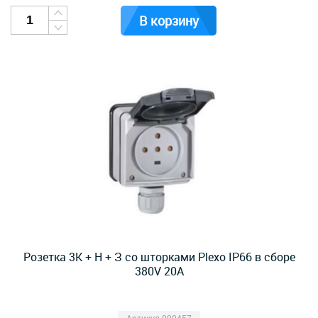
В корзину
Розетка 3К + Н + З со шторками Plexo IP66 в сборе
380V 20А