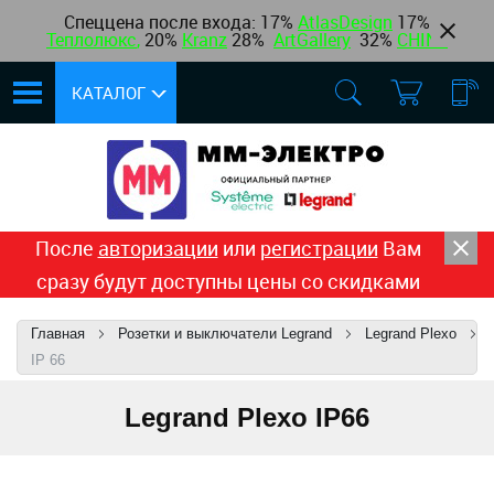
Спеццена после входа: 17%
AtlasDesign
17
%
Теплолюкс
,
20%
Kranz
28%
ArtGallery
32%
CHINT
КАТАЛОГ
После
авторизации
или
регистрации
Вам
сразу будут доступны цены со скидками
Главная
Розетки и выключатели Legrand
Legrand Plexo
IP 66
Legrand Plexo IP66