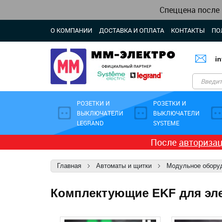
Спеццена после
О КОМПАНИИ
ДОСТАВКА И ОПЛАТА
КОНТАКТЫ
ПО
i
РОЗЕТКИ И
РОЗЕТКИ И
ВЫКЛЮЧАТЕЛИ
ВЫКЛЮЧАТЕЛИ
LEGRAND
SYSTEME
После
авториза
Главная
Автоматы и щитки
Модульное обору
Комплектующие EKF для эл