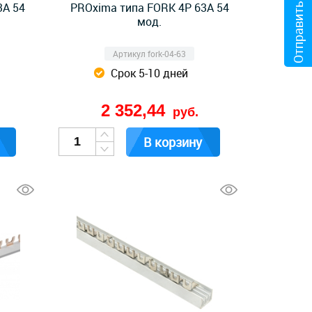
Отправить файл
3А 54
PROxima типа FORK 4P 63А 54
мод.
Артикул fork-04-63
Срок 5-10 дней
2 352,44
руб.
В корзину