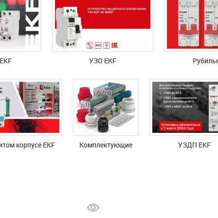
EKF
УЗО EKF
Рубиль
итом корпусе EKF
Комплектующие
УЗДП EKF