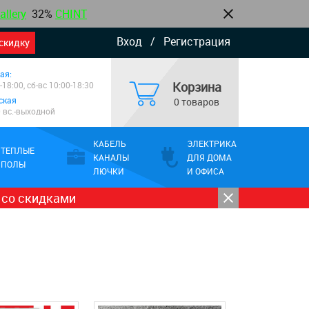
allery
32%
CHINT
Вход
/
Регистрация
скидку
ая:
Корзина
-18:00, сб-вс 10:00-18:30
ская
0 товаров
0 вс.-выходной
КАБЕЛЬ
ЭЛЕКТРИКА
ТЕПЛЫЕ
КАНАЛЫ
ДЛЯ ДОМА
ПОЛЫ
ЛЮЧКИ
И ОФИСА
 со скидками