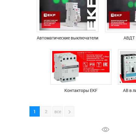
Автоматические выключатели
АВДТ 
Контакторы EKF
АВ в л
1
2
все