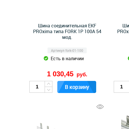
Шина соединительная EKF
Ши
PROxima типа FORK 1P 100А 54
PROx
мод.
Артикул fork-01-100
Есть в наличии
1 030,45
руб.
В корзину