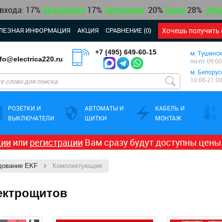
 входа: 17%
AtlasDesign
17
%
Теплолюкс
,
20%
Kranz
28%
ArtG
ЛЕЗНАЯ ИНФОРМАЦИЯ
АКЦИЯ
СРАВНЕНИЕ (0)
Хочешь получить 
+7 (495) 649-60-15
м. Тушинск
nfo@electrica220.ru
пн-пт 09:00
м. Белорус
10:00-21:0
РОЗЕТКИ И
АВТОМАТЫ И
КАБЕЛЬ И
ВЫКЛЮЧАТЕЛИ
ЩИТКИ
МОНТАЖ
ции
или
регистрации
Вам сразу будут доступны цены
дование EKF
Комплектующие
ектрощитов