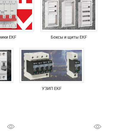
ники EKF
Боксы и щиты EKF
УЗИП EKF