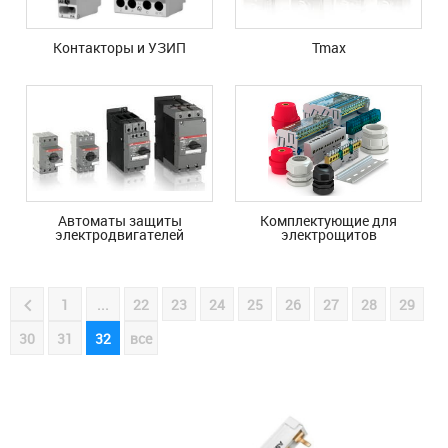
Контакторы и УЗИП
Tmax
Автоматы защиты
Комплектующие для
электродвигателей
электрощитов
1
...
22
23
24
25
26
27
28
29
30
31
32
все