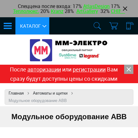
Спеццена после входа: 17%
AtlasDesign
17
%
Теплолюкс
,
20%
Kranz
28%
ArtGallery
32%
CHINT
КАТАЛОГ
После
авторизации
или
регистрации
Вам
сразу будут доступны цены со скидками
Главная
Автоматы и щитки
Модульное оборудование ABB
Модульное оборудование ABB