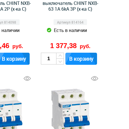
ль CHINT NXB-
выключатель CHINT NXB-
A 2P (х-ка C)
63 1А 6kA 3P (х-ка C)
ул 814098
Артикул 814164
в наличии
Есть в наличии
1,46
1 377,38
руб.
руб.
В корзину
В корзину