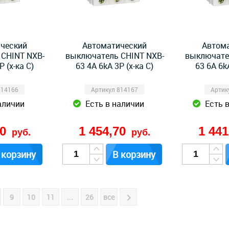
ческий
Автоматический
Автом
CHINT NXB-
выключатель CHINT NXB-
выключате
P (х-ка C)
63 4А 6kA 3P (х-ка C)
63 6А 6kA
814166
Артикул 814167
Артик
аличии
Есть в наличии
Есть 
70
1 454,70
1 44
руб.
руб.
 корзину
В корзину
9
10
11
...
26
все