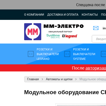
Спеццена после
О КОМПАНИИ
ДОСТАВКА И ОПЛАТА
КОНТАКТЫ
ПО
i
РОЗЕТКИ И
РОЗЕТКИ И
ВЫКЛЮЧАТЕЛИ
ВЫКЛЮЧАТЕЛИ
LEGRAND
SYSTEME
После
авториза
Главная
Автоматы и щитки
Модульное обору
Модульное оборудование C