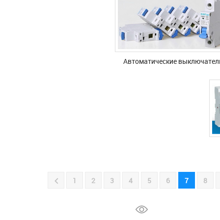
Автоматические выключател
1
2
3
4
5
6
7
8