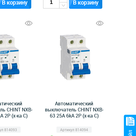
В корзину
В корзину
атический
Автоматический
ль CHINT NXB-
выключатель CHINT NXB-
A 2P (х-ка C)
63 25А 6kA 2P (х-ка C)
ул 814093
Артикул 814094