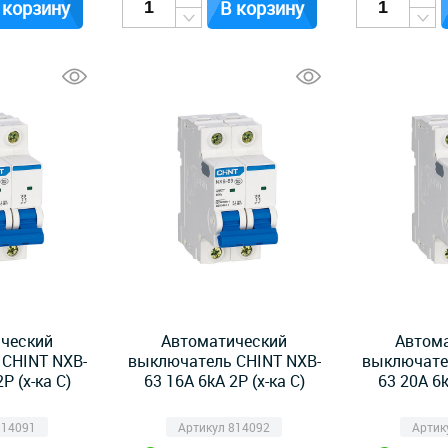
 корзину
В корзину
ческий
Автоматический
Автом
CHINT NXB-
выключатель CHINT NXB-
выключате
P (х-ка C)
63 16А 6kA 2P (х-ка C)
63 20А 6k
814091
Артикул 814092
Артик