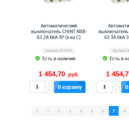
Автоматический
Автомати
выключатель CHINT NXB-
выключатель 
63 2А 6kA 3P (х-ка C)
63 3А 6kA 3
Артикул 814165
Артикул 
Есть в наличии
Есть в н
1 454,70
1 454,
руб.
В корзину
В
1
2
3
4
5
6
7
8