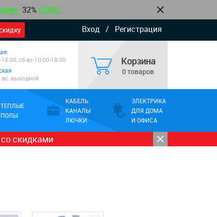
allery
32%
CHINT
Вход
/
Регистрация
скидку
ая:
Корзина
-18:00, сб-вс 10:00-18:30
ская
0 товаров
0 вс.-выходной
КАБЕЛЬ
ЭЛЕКТРИКА
ТЕПЛЫЕ
КАНАЛЫ
ДЛЯ ДОМА
ПОЛЫ
ЛЮЧКИ
И ОФИСА
 со скидками