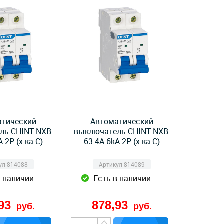
атический
Автоматический
ль CHINT NXB-
выключатель CHINT NXB-
 2P (х-ка C)
63 4А 6kA 2P (х-ка C)
ул 814088
Артикул 814089
в наличии
Есть в наличии
,93
878,93
руб.
руб.