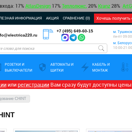
 входа: 17%
AtlasDesign
17
%
Теплолюкс
,
20%
Kranz
28%
ArtG
ЛЕЗНАЯ ИНФОРМАЦИЯ
АКЦИЯ
СРАВНЕНИЕ (0)
Хочешь получить 
+7 (495) 649-60-15
м. Тушинск
nfo@electrica220.ru
пн-пт 09:00
м. Белорус
10:00-21:0
РОЗЕТКИ И
АВТОМАТЫ И
КАБЕЛЬ И
ВЫКЛЮЧАТЕЛИ
ЩИТКИ
МОНТАЖ
ции
или
регистрации
Вам сразу будут доступны цены
дование CHINT
HINT