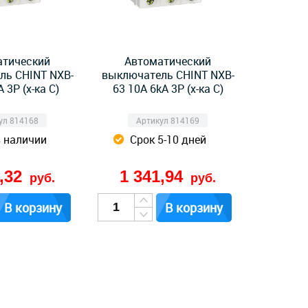
атический
Автоматический
ль CHINT NXB-
выключатель CHINT NXB-
 3P (х-ка C)
63 10А 6kA 3P (х-ка C)
ул 814168
Артикул 814169
в наличии
Срок 5-10 дней
1,32
1 341,94
руб.
руб.
В корзину
В корзину