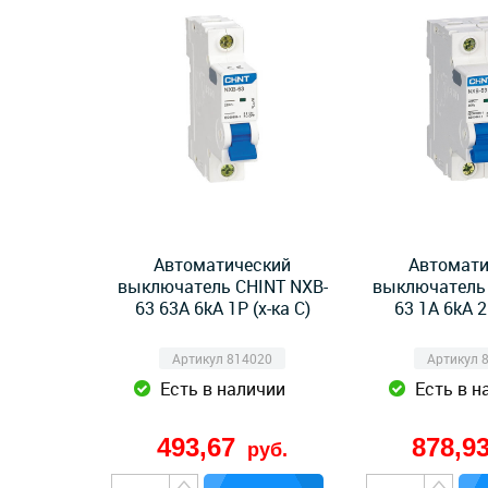
Автоматический
Автомати
выключатель CHINT NXB-
выключатель 
63 63А 6kA 1P (х-ка C)
63 1А 6kA 2
Артикул 814020
Артикул 
Есть в наличии
Есть в н
493,67
878,9
руб.