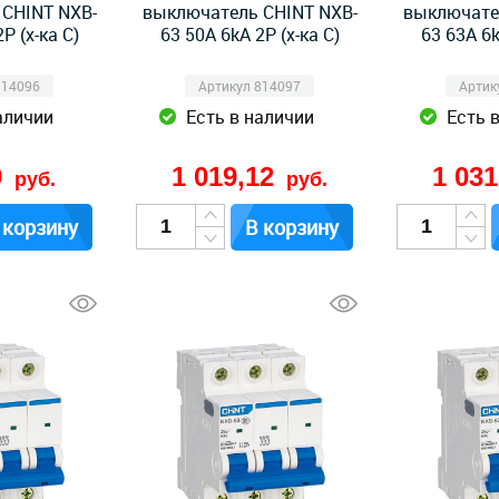
CHINT NXB-
выключатель CHINT NXB-
выключате
P (х-ка C)
63 50А 6kA 2P (х-ка C)
63 63А 6k
814096
Артикул 814097
Артик
аличии
Есть в наличии
Есть 
9
1 019,12
1 03
руб.
руб.
 корзину
В корзину