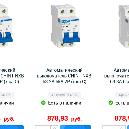
ческий
Автоматический
Автом
CHINT NXB-
выключатель CHINT NXB-
выключате
P (х-ка C)
63 2А 6kA 2P (х-ка C)
63 3А 6kA
814086
Артикул 814087
Артик
аличии
Есть в наличии
Есть 
3
878,93
878
руб.
руб.