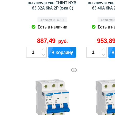
выключатель CHINT NXB-
выключатель 
63 32А 6kA 2P (х-ка C)
63 40А 6kA 2
Артикул 814095
Артикул 
Есть в наличии
Есть в н
887,49
953,8
руб.
В корзину
В