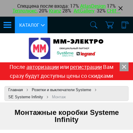
Спеццена после входа: 17%
AtlasDesign
17
%
Теплолюкс
,
20%
Kranz
28%
ArtGallery
32%
CHINT
КАТАЛОГ
После
авторизации
или
регистрации
Вам
сразу будут доступны цены со скидками
Главная
Розетки и выключатели Systeme
SE Systeme Infinity
Монтаж
Монтажные коробки Systeme
Infinity