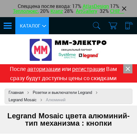
Спеццена после входа: 17%
AtlasDesign
17
%
Теплолюкс
,
20%
Kranz
28%
ArtGallery
32%
CHINT
КАТАЛОГ
После
авторизации
или
регистрации
Вам
сразу будут доступны цены со скидками
Главная
Розетки и выключатели Legrand
Legrand Mosaic
Алюминий
Legrand Mosaic цвета алюминий-
тип механизма : кнопки