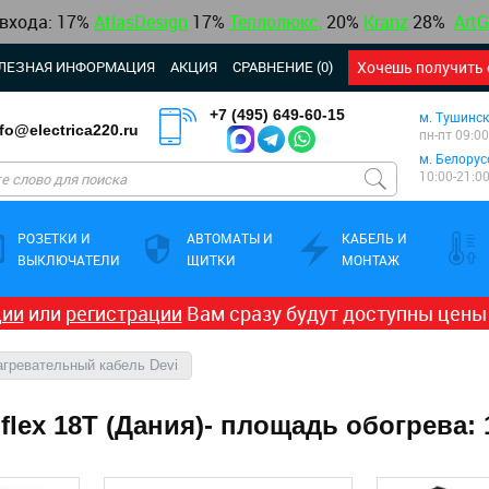
 входа: 17%
AtlasDesign
17
%
Теплолюкс
,
20%
Kranz
28%
ArtG
ЛЕЗНАЯ ИНФОРМАЦИЯ
АКЦИЯ
СРАВНЕНИЕ (0)
Хочешь получить 
+7 (495) 649-60-15
м. Тушинск
nfo@electrica220.ru
пн-пт 09:00
м. Белорус
10:00-21:0
РОЗЕТКИ И
АВТОМАТЫ И
КАБЕЛЬ И
ВЫКЛЮЧАТЕЛИ
ЩИТКИ
МОНТАЖ
ции
или
регистрации
Вам сразу будут доступны цены
агревательный кабель Devi
lex 18T (Дания)- площадь обогрева: 1