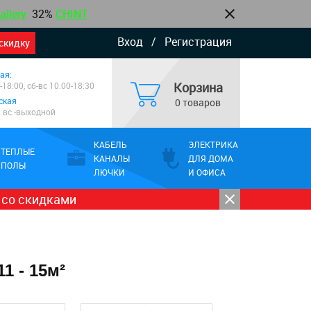
allery
32%
CHINT
Вход
/
Регистрация
скидку
ая:
Корзина
-18:00, сб-вс 10:00-18:30
ская
0 товаров
0 вс.-выходной
КАБЕЛЬ
ЭЛЕКТРИКА
ТЕПЛЫЕ
КАНАЛЫ
ДЛЯ ДОМА
ПОЛЫ
ЛЮЧКИ
И ОФИСА
 со скидками
1 - 15м²