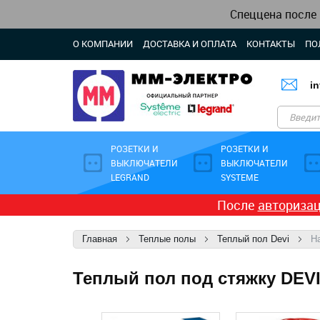
Спеццена после
О КОМПАНИИ
ДОСТАВКА И ОПЛАТА
КОНТАКТЫ
ПО
i
РОЗЕТКИ И
РОЗЕТКИ И
ВЫКЛЮЧАТЕЛИ
ВЫКЛЮЧАТЕЛИ
LEGRAND
SYSTEME
После
авториза
Главная
Теплые полы
Теплый пол Devi
Н
Теплый пол под стяжку DEVIf