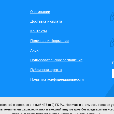
О компании
Доставка и оплата
Контакты
Полезная информация
Акция
Пользовательское соглашение
П
Публичная оферта
Политика конфиденциальности
ертой в соотв. со статьей 437 (п.2) ГК РФ. Наличие и стоимость товаров у
ь технические характеристики и внешний вид товаров без предварительног
Россия, Москва, Волоколамское шоссе, д. 116, стр. 2, пав. 123.