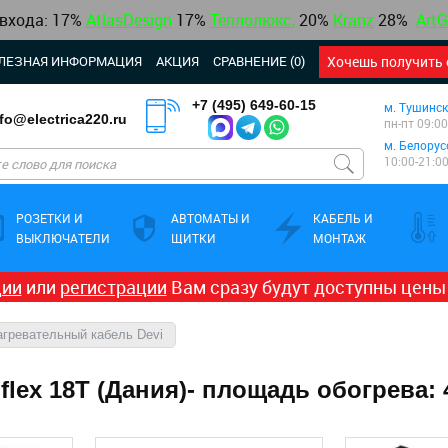
 входа: 17%
AtlasDesign
17
%
Теплолюкс
,
20%
Kranz
28%
ArtG
ЛЕЗНАЯ ИНФОРМАЦИЯ
АКЦИЯ
СРАВНЕНИЕ (0)
Хочешь получить 
+7 (495) 649-60-15
м. Тушинск
nfo@electrica220.ru
пн-пт 09:00
м. Белорус
10:00-21:0
РОЗЕТКИ И
АВТОМАТЫ И
КАБЕЛЬ И
ВЫКЛЮЧАТЕЛИ
ЩИТКИ
МОНТАЖ
ции
или
регистрации
Вам сразу будут доступны цены
агревательный кабель Devi
lex 18T (Дания)- площадь обогрева: 4,