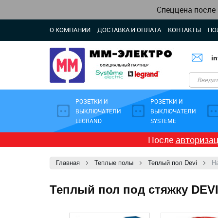
Спеццена после
О КОМПАНИИ
ДОСТАВКА И ОПЛАТА
КОНТАКТЫ
ПО
i
РОЗЕТКИ И
РОЗЕТКИ И
ВЫКЛЮЧАТЕЛИ
ВЫКЛЮЧАТЕЛИ
LEGRAND
SYSTEME
После
авториза
Главная
Теплые полы
Теплый пол Devi
Н
Теплый пол под стяжку DEVIf