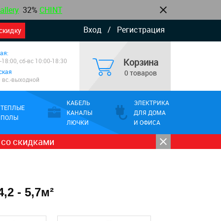
allery
32%
CHINT
Вход
/
Регистрация
скидку
ая:
Корзина
-18:00, сб-вс 10:00-18:30
ская
0 товаров
0 вс.-выходной
КАБЕЛЬ
ЭЛЕКТРИКА
ТЕПЛЫЕ
КАНАЛЫ
ДЛЯ ДОМА
ПОЛЫ
ЛЮЧКИ
И ОФИСА
 со скидками
2 - 5,7м²