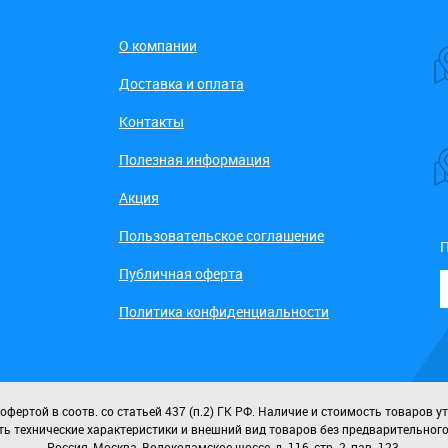
О компании
Доставка и оплата
Контакты
Полезная информация
Акция
Пользовательское соглашение
П
Публичная оферта
Политика конфиденциальности
ертой в соотв. со статьей 437 (п.2) ГК РФ. Наличие и стоимость товаров у
ь технические характеристики и внешний вид товаров без предварительног
Россия, Москва, Волоколамское шоссе, д. 116, стр. 2, пав. 123.