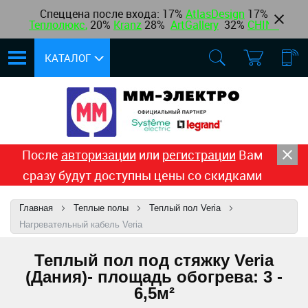
Спеццена после входа: 17%
AtlasDesign
17
%
Теплолюкс
,
20%
Kranz
28%
ArtGallery
32%
CHINT
КАТАЛОГ
После
авторизации
или
регистрации
Вам
сразу будут доступны цены со скидками
Главная
Теплые полы
Теплый пол Veria
Нагревательный кабель Veria
Теплый пол под стяжку Veria
(Дания)- площадь обогрева: 3 -
6,5м²