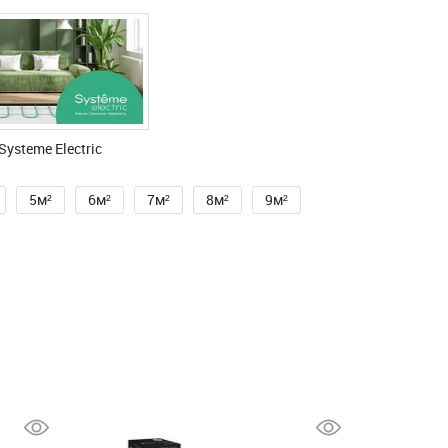
ysteme Electric
5м²
6м²
7м²
8м²
9м²