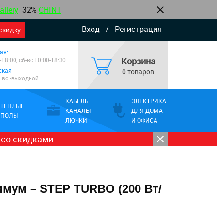
allery
32%
CHINT
Вход
/
Регистрация
скидку
ая:
Корзина
-18:00, сб-вс 10:00-18:30
ская
0 товаров
0 вс.-выходной
КАБЕЛЬ
ЭЛЕКТРИКА
ТЕПЛЫЕ
КАНАЛЫ
ДЛЯ ДОМА
ПОЛЫ
ЛЮЧКИ
И ОФИСА
 со скидками
имум – STEP TURBO (200 Вт/