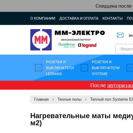
Спеццена после
О КОМПАНИИ
ДОСТАВКА И ОПЛАТА
КОНТАКТЫ
ПО
i
РОЗЕТКИ И
РОЗЕТКИ И
ВЫКЛЮЧАТЕЛИ
ВЫКЛЮЧАТЕЛИ
LEGRAND
SYSTEME
После
авториза
Главная
Теплые полы
Теплый пол Systeme Ele
Нагревательные маты медиум
м2)