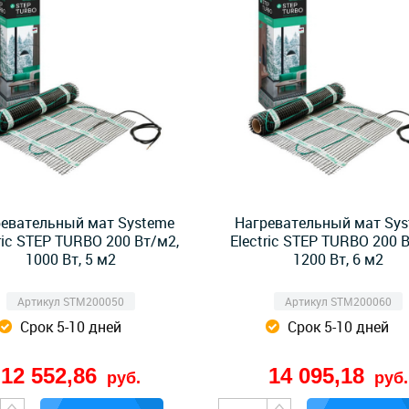
евательный мат Systeme
Нагревательный мат Sy
ric STEP TURBO 200 Вт/м2,
Electric STEP TURBO 200 
1000 Вт, 5 м2
1200 Вт, 6 м2
Артикул STM200050
Артикул STM200060
Срок 5-10 дней
Срок 5-10 дней
12 552,86
14 095,18
руб.
руб.