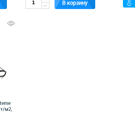
В корзину
steme
Вт/м2,