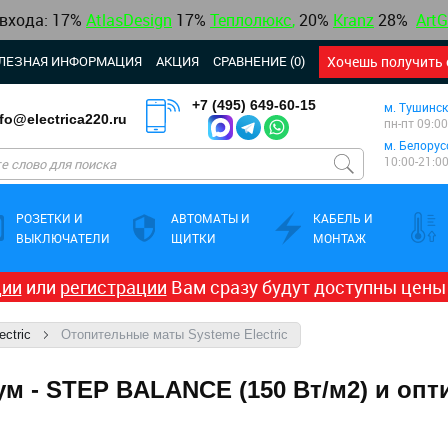
 входа: 17%
AtlasDesign
17
%
Теплолюкс
,
20%
Kranz
28%
ArtG
ЛЕЗНАЯ ИНФОРМАЦИЯ
АКЦИЯ
СРАВНЕНИЕ (0)
Хочешь получить 
+7 (495) 649-60-15
м. Тушинск
nfo@electrica220.ru
пн-пт 09:00
м. Белорус
10:00-21:0
РОЗЕТКИ И
АВТОМАТЫ И
КАБЕЛЬ И
ВЫКЛЮЧАТЕЛИ
ЩИТКИ
МОНТАЖ
ции
или
регистрации
Вам сразу будут доступны цены
ctric
Отопительные маты Systeme Electric
 - STEP BALANCE (150 Вт/м2) и опт