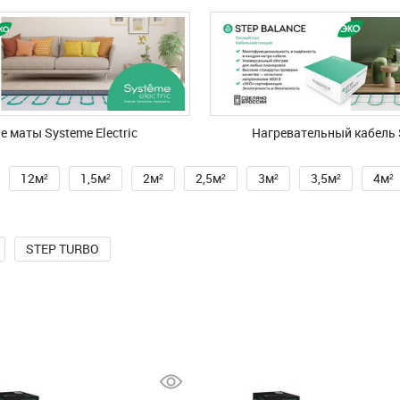
 маты Systeme Electric
Нагревательный кабель S
12м²
1,5м²
2м²
2,5м²
3м²
3,5м²
4м²
STEP TURBO