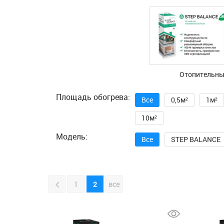
Отопительные
Площадь обогрева:
Все
0,5м²
1м²
10м²
Модель:
Все
STEP BALANCE
1
2
все