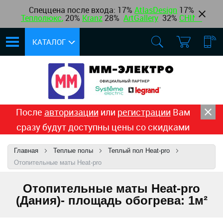
Спеццена после входа: 17%
AtlasDesign
17
%
Теплолюкс
,
20%
Kranz
28%
ArtGallery
32%
CHINT
КАТАЛОГ
После
авторизации
или
регистрации
Вам
сразу будут доступны цены со скидками
Главная
Теплые полы
Теплый пол Heat-pro
Отопительные маты Heat-pro
Отопительные маты Heat-pro
(Дания)- площадь обогрева: 1м²