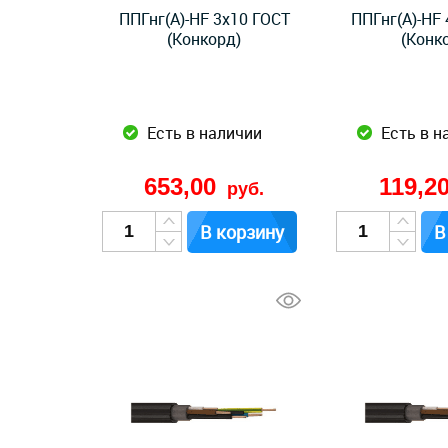
ППГнг(А)-HF 3x10 ГОСТ
ППГнг(А)-HF 
(Конкорд)
(Конк
Есть в наличии
Есть в н
653,00
119,2
руб.
В корзину
В