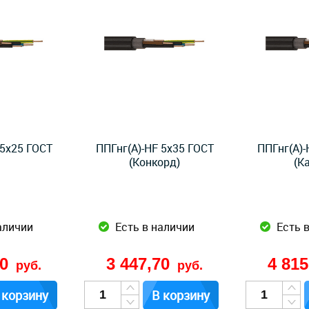
 5x25 ГОСТ
ППГнг(А)-HF 5x35 ГОСТ
ППГнг(А)-
(Конкорд)
(К
аличии
Есть в наличии
Есть 
00
3 447,70
4 81
руб.
руб.
 корзину
В корзину