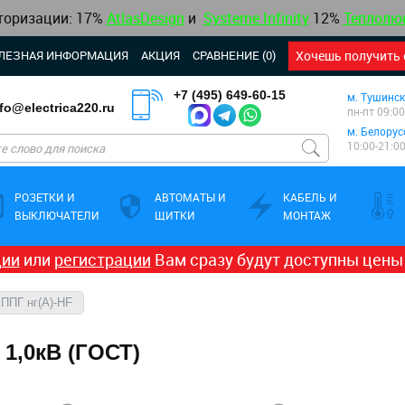
торизации:
17%
AtlasDesign
и
Systeme Infinity
12
%
Теплолю
ЛЕЗНАЯ ИНФОРМАЦИЯ
АКЦИЯ
СРАВНЕНИЕ (0)
Хочешь получить 
+7 (495) 649-60-15
м. Тушинск
nfo@electrica220.ru
пн-пт 09:00
м. Белорус
10:00-21:0
РОЗЕТКИ И
АВТОМАТЫ И
КАБЕЛЬ И
ВЫКЛЮЧАТЕЛИ
ЩИТКИ
МОНТАЖ
ции
или
регистрации
Вам сразу будут доступны цены
ППГ нг(А)-HF
 1,0кВ (ГОСТ)