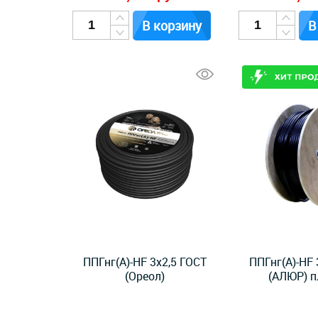
В корзину
В
ППГнг(А)-HF 3x2,5 ГОСТ
ППГнг(А)-HF 
(Ореол)
(АЛЮР) п