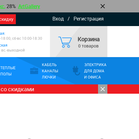
кс
,
28%
ArtGallery
Вход
/
Регистрация
скидку
ая:
Корзина
-18:00, сб-вс 10:00-18:30
ская
0 товаров
0 вс.-выходной
КАБЕЛЬ
ЭЛЕКТРИКА
ТЕПЛЫЕ
КАНАЛЫ
ДЛЯ ДОМА
ПОЛЫ
ЛЮЧКИ
И ОФИСА
 со скидками