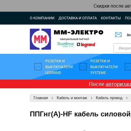
Скидки после ав
О КОМПАНИИ
ДОСТАВКА И ОПЛАТА
КОНТАКТЫ
ПО
i
РОЗЕТКИ И
РОЗЕТКИ И
ВЫКЛЮЧАТЕЛИ
ВЫКЛЮЧАТЕЛИ
LEGRAND
SYSTEME
После
авториза
Главная
Кабель и монтаж
Кабель провод
ППГнг(А)-HF кабель силовой