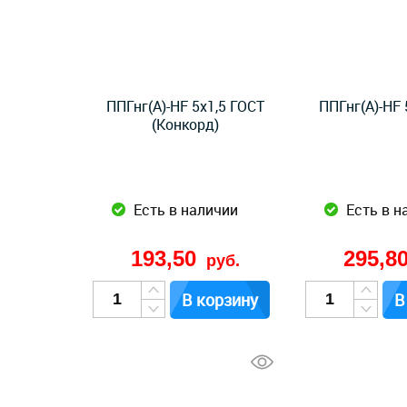
ППГнг(А)-HF 5x1,5 ГОСТ
ППГнг(А)-HF 
(Конкорд)
Есть в наличии
Есть в н
193,50
295,8
руб.
В корзину
В