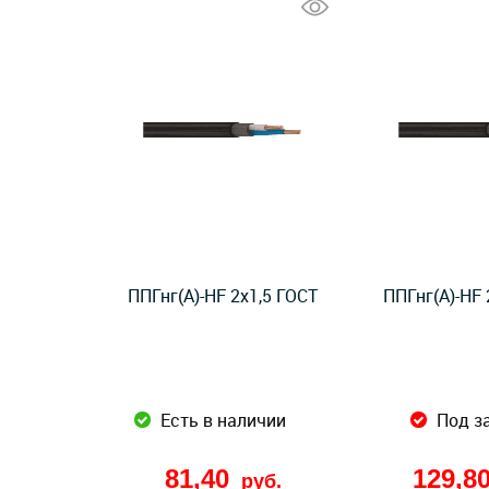
ППГнг(А)-HF 2x1,5 ГОСТ
ППГнг(А)-HF 
Есть в наличии
Под з
81,40
129,8
руб.