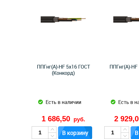
ППГнг(А)-HF 5x16 ГОСТ
ППГнг(А)-HF
(Конкорд)
Есть в наличии
Есть в н
1 686,50
2 929,
руб.
В корзину
В