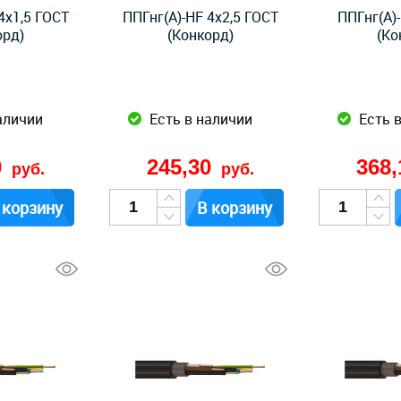
4x1,5 ГОСТ
ППГнг(А)-HF 4x2,5 ГОСТ
ППГнг(А)
орд)
(Конкорд)
(Ко
аличии
Есть в наличии
Есть 
0
245,30
368
руб.
руб.
 корзину
В корзину