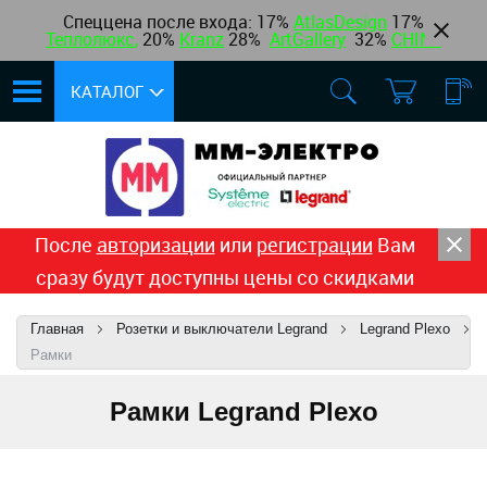
Спеццена после входа: 17%
AtlasDesign
17
%
Теплолюкс
,
20%
Kranz
28%
ArtGallery
32%
CHINT
КАТАЛОГ
После
авторизации
или
регистрации
Вам
сразу будут доступны цены со скидками
Главная
Розетки и выключатели Legrand
Legrand Plexo
Рамки
Рамки Legrand Plexo