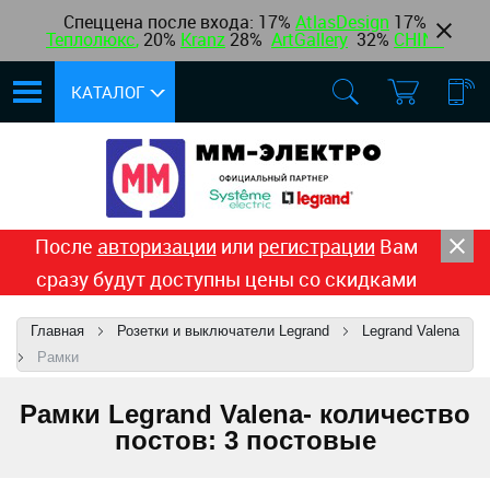
Спеццена после входа: 17%
AtlasDesign
17
%
Теплолюкс
,
20%
Kranz
28%
ArtGallery
32%
CHINT
КАТАЛОГ
После
авторизации
или
регистрации
Вам
сразу будут доступны цены со скидками
Главная
Розетки и выключатели Legrand
Legrand Valena
Рамки
Рамки Legrand Valena- количество
постов: 3 постовые