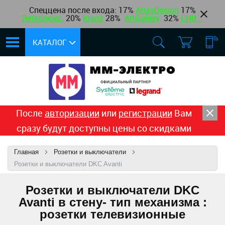
Спеццена после входа: 17%
AtlasDesign
17
%
Теплолюкс
,
20%
Kranz
28%
ArtGallery
32%
CHINT
КАТАЛОГ
После
авторизации
или
регистрации
Вам
сразу будут доступны цены со скидками
Главная
Розетки и выключатели
Розетки и выключатели DKC Avanti
Розетки и выключатели DKC
Avanti в стену- тип механизма :
розетки телевизионные