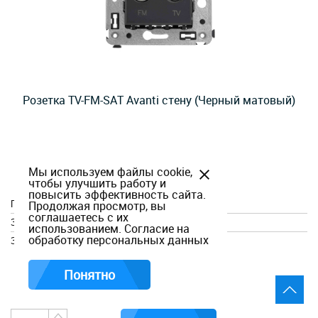
Розетка TV-FM-SAT Avanti стену (Черный матовый)
Артикул 4412533
Мы используем файлы cookie,
чтобы улучшить работу и
Есть в наличии
повысить эффективность сайта.
Продолжая просмотр, вы
Подключение
Звезда
соглашаетесь с их
Затухание
1 дБ
использованием.
Согласие на
обработку персональных данных
Зажимы
Винтовые
Понятно
4 122,20
руб.