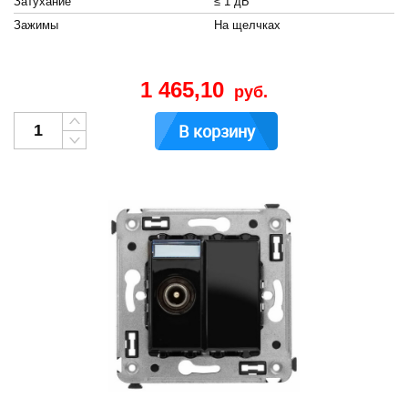
Затухание
≤ 1 дБ
Зажимы
На щелчках
1 465,10
руб.
В корзину