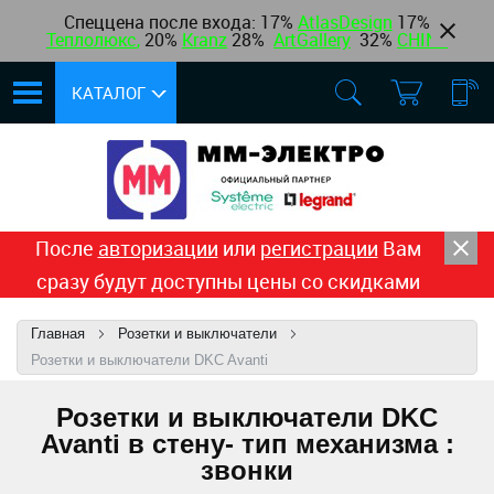
Спеццена после входа: 17%
AtlasDesign
17
%
Теплолюкс
,
20%
Kranz
28%
ArtGallery
32%
CHINT
КАТАЛОГ
После
авторизации
или
регистрации
Вам
сразу будут доступны цены со скидками
Главная
Розетки и выключатели
Розетки и выключатели DKC Avanti
Розетки и выключатели DKC
Avanti в стену- тип механизма :
звонки