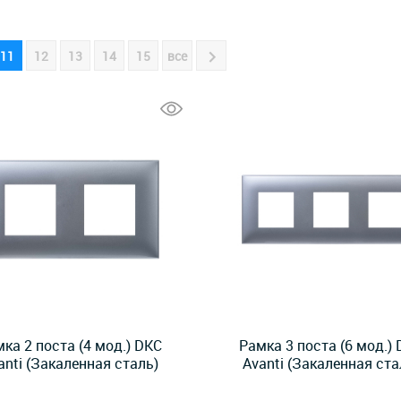
11
12
13
14
15
все
ка 2 поста (4 мод.) DKC
Рамка 3 поста (6 мод.)
anti (Закаленная сталь)
Avanti (Закаленная ста