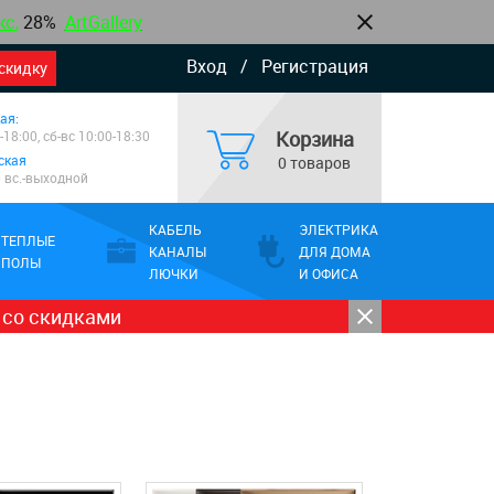
кс
,
28%
ArtGallery
Вход
/
Регистрация
скидку
ая:
Корзина
-18:00, сб-вс 10:00-18:30
ская
0 товаров
0 вс.-выходной
КАБЕЛЬ
ЭЛЕКТРИКА
ТЕПЛЫЕ
КАНАЛЫ
ДЛЯ ДОМА
ПОЛЫ
ЛЮЧКИ
И ОФИСА
 со скидками