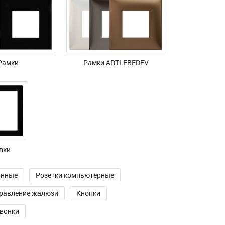
Рамки
Рамки ARTLEBEDEV
вки
онные
Розетки компьютерные
равление жалюзи
Кнопки
вонки