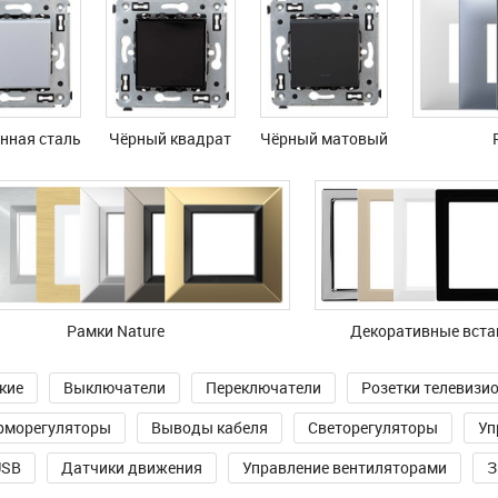
нная сталь
Чёрный квадрат
Чёрный матовый
Рамки Nature
Декоративные вста
кие
Выключатели
Переключатели
Розетки телевизи
рморегуляторы
Выводы кабеля
Светорегуляторы
Уп
USB
Датчики движения
Управление вентиляторами
З