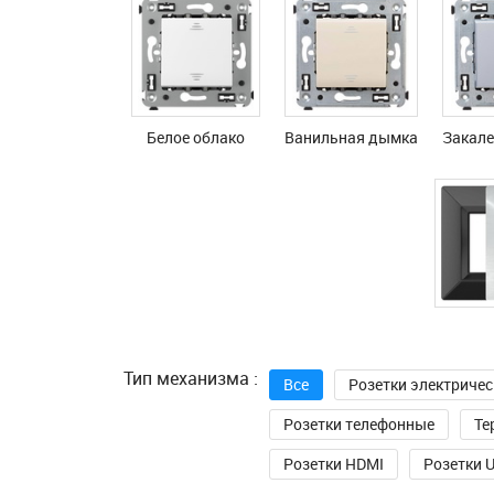
Белое облако
Ванильная дымка
Закале
Тип механизма :
Все
Розетки электричес
Розетки телефонные
Те
Розетки HDMI
Розетки 