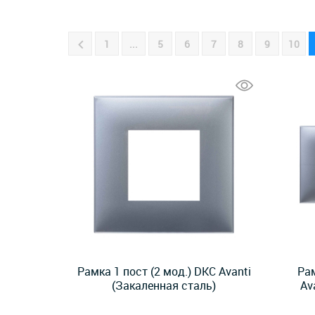
1
...
5
6
7
8
9
10
Рамка 1 пост (2 мод.) DKC Avanti
Рам
(Закаленная сталь)
Av