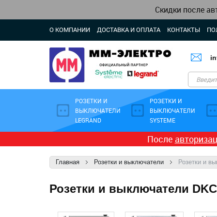
Скидки после ав
О КОМПАНИИ
ДОСТАВКА И ОПЛАТА
КОНТАКТЫ
ПО
i
РОЗЕТКИ И
РОЗЕТКИ И
ВЫКЛЮЧАТЕЛИ
ВЫКЛЮЧАТЕЛИ
LEGRAND
SYSTEME
После
авториза
Главная
Розетки и выключатели
Розетки и в
Розетки и выключатели DKC 