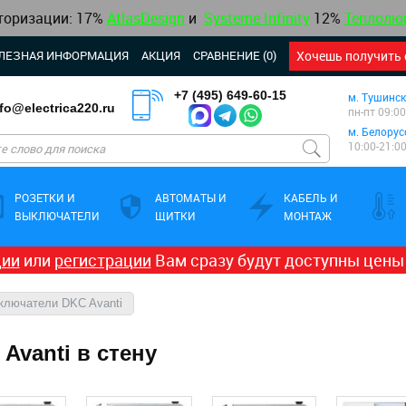
торизации:
17%
AtlasDesign
и
Systeme Infinity
12
%
Теплолю
ЛЕЗНАЯ ИНФОРМАЦИЯ
АКЦИЯ
СРАВНЕНИЕ (0)
Хочешь получить 
+7 (495) 649-60-15
м. Тушинск
nfo@electrica220.ru
пн-пт 09:00
м. Белорус
10:00-21:0
РОЗЕТКИ И
АВТОМАТЫ И
КАБЕЛЬ И
ВЫКЛЮЧАТЕЛИ
ЩИТКИ
МОНТАЖ
ции
или
регистрации
Вам сразу будут доступны цены
ыключатели DKC Avanti
Avanti в стену