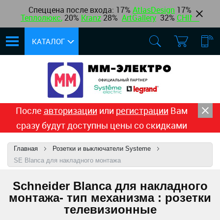
Спеццена после входа: 17%
AtlasDesign
17
%
Теплолюкс
,
20%
Kranz
28%
ArtGallery
32%
CHINT
КАТАЛОГ
После
авторизации
или
регистрации
Вам
сразу будут доступны цены со скидками
Главная
Розетки и выключатели Systeme
SE Blanca для накладного монтажа
Schneider Blanca для накладного
монтажа- тип механизма : розетки
телевизионные