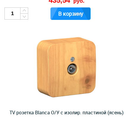
435,54
руб.
В корзину
TV розетка Blanca О/У с изолир. пластиной (ясень)