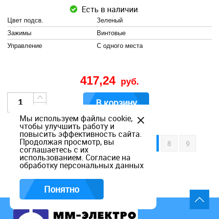
Есть в наличии
Цвет подсв.
Зеленый
Зажимы
Винтовые
Управление
С одного места
417,24
руб.
В корзину
Мы используем файлы cookie,
чтобы улучшить работу и
повысить эффективность сайта.
Продолжая просмотр, вы
1
2
3
4
5
6
7
8
9
соглашаетесь с их
использованием.
Согласие на
10
все
обработку персональных данных
Понятно