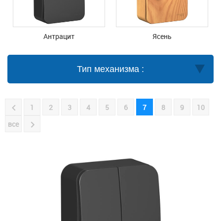
Антрацит
Ясень
Тип механизма :
1
2
3
4
5
6
7
8
9
10
все