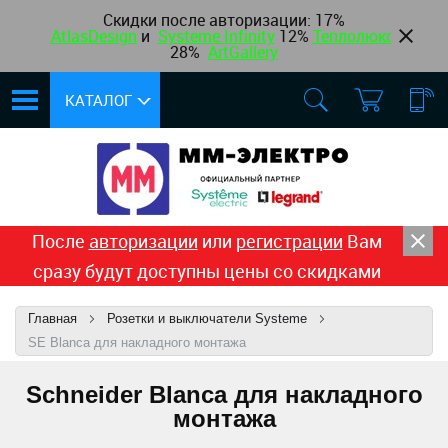
Скидки после авторизации:
17%
AtlasDesign
и
Systeme Infinity
12
%
Теплолюкс
,
28%
ArtGallery
КАТАЛОГ
После
авторизации
или
регистрации
Вам
сразу будут доступны цены со скидками
Главная
Розетки и выключатели Systeme
SE Blanca для накладного монтажа
Schneider Blanca для накладного
монтажа