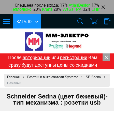
Спеццена после входа: 17%
AtlasDesign
17
%
Теплолюкс
,
20%
Kranz
28%
ArtGallery
32%
CHINT
КАТАЛОГ
После
авторизации
или
регистрации
Вам
сразу будут доступны цены со скидками
Главная
Розетки и выключатели Systeme
SE Sedna
Бежевый
Schneider Sedna (цвет бежевый)-
тип механизма : розетки usb