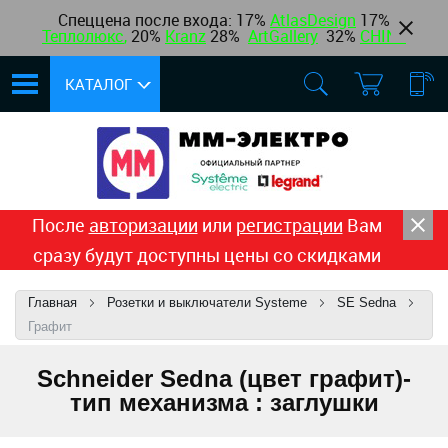
Спеццена после входа: 17%
AtlasDesign
17
%
Теплолюкс
,
20%
Kranz
28%
ArtGallery
32%
CHINT
КАТАЛОГ
После
авторизации
или
регистрации
Вам
сразу будут доступны цены со скидками
Главная
Розетки и выключатели Systeme
SE Sedna
Графит
Schneider Sedna (цвет графит)-
тип механизма : заглушки