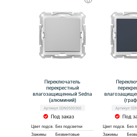
Переключатель
Переклю
перекрестный
перекре
влагозащищенный Sedna
влагозащище
(алюминий)
(граф
Артикул SDN0500360
Артикул SD
Под заказ
Под з
Цвет подсв.
Без подсветки
Цвет подсв.
Без 
Зажимы
Безвинтовые
Зажимы
Безв