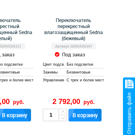
лючатель
Переключатель
крестный
перекрестный
щенный Sedna
влагозащищенный Sedna
елый)
(бежевый)
 SDN0500321
Артикул SDN0500347
 заказ
Под заказ
ез подсветки
Цвет подсв.
Без подсветки
езвинтовые
Зажимы
Безвинтовые
 трех и более мест
Управление
С трех и более мест
Отправить файл
2,00
2 792,00
руб.
руб.
В корзину
В корзину