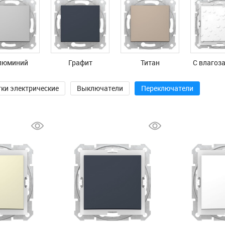
люминий
Графит
Титан
С влагоз
тки электрические
Выключатели
Переключатели