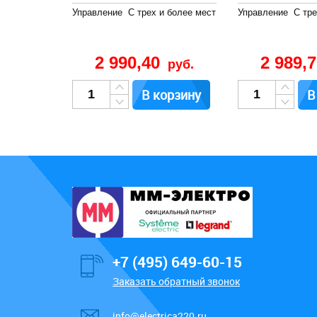
Управление
С трех и более мест
Управление
С тре
2 990,40
2 989,
руб.
В корзину
В
+7 (495) 649-60-15
Заказать обратный звонок
info@electrica220.ru