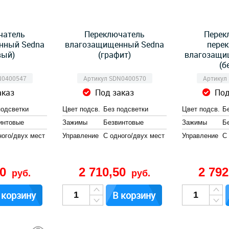
чатель
Переключатель
Перек
нный Sedna
влагозащищенный Sedna
пере
вый)
(графит)
влагозащи
(б
N0400547
Артикул SDN0400570
Артикул
аказ
Под заказ
Под
подсветки
Цвет подсв.
Без подсветки
Цвет подсв.
Б
интовые
Зажимы
Безвинтовые
Зажимы
Б
ного/двух мест
Управление
С одного/двух мест
Управление
С
70
2 710,50
2 79
руб.
руб.
 корзину
В корзину