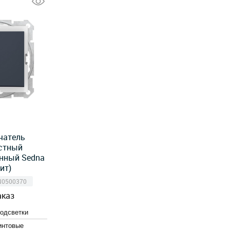
чатель
стный
нный Sedna
ит)
N0500370
аказ
подсветки
интовые