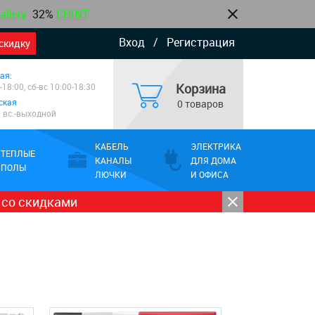
allery
32%
CHINT
Вход
/
Регистрация
скидку
ая:
Корзина
-18:00, сб-вс 10:00-18:30
ская
0 товаров
0 вс.-выходной
КАБЕЛЬ
ЭЛЕКТРИКА
ТЕПЛЫЕ
КАНАЛЫ
ДЛЯ ДОМА
ПОЛЫ
ЛЮЧКИ
И ОФИСА
 со скидками