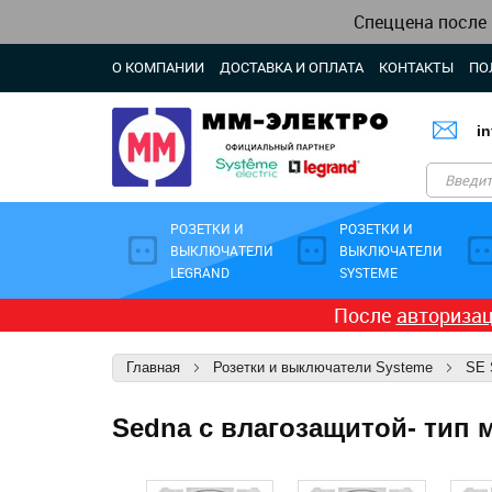
Спеццена после
О КОМПАНИИ
ДОСТАВКА И ОПЛАТА
КОНТАКТЫ
ПО
i
РОЗЕТКИ И
РОЗЕТКИ И
ВЫКЛЮЧАТЕЛИ
ВЫКЛЮЧАТЕЛИ
LEGRAND
SYSTEME
После
авториза
Главная
Розетки и выключатели Systeme
SE 
Sedna c влагозащитой- тип 