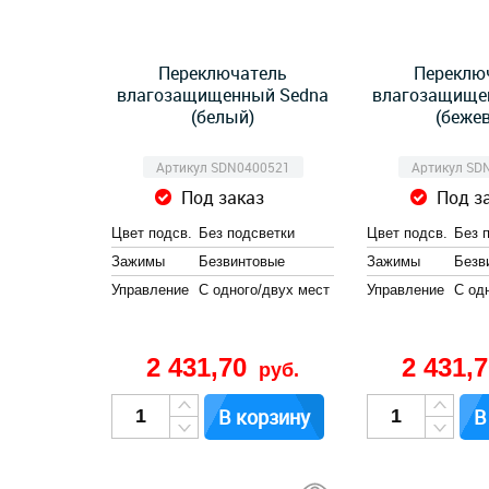
Переключатель
Переклю
влагозащищенный Sedna
влагозащище
(белый)
(беже
Артикул SDN0400521
Артикул SD
Под заказ
Под з
Цвет подсв.
Без подсветки
Цвет подсв.
Без 
Зажимы
Безвинтовые
Зажимы
Безв
Управление
С одного/двух мест
Управление
С од
2 431,70
2 431,
руб.
В корзину
В