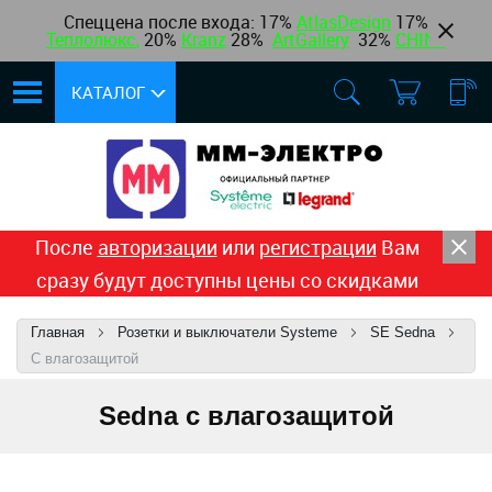
Спеццена после входа: 17%
AtlasDesign
17
%
Теплолюкс
,
20%
Kranz
28%
ArtGallery
32%
CHINT
КАТАЛОГ
После
авторизации
или
регистрации
Вам
сразу будут доступны цены со скидками
Главная
Розетки и выключатели Systeme
SE Sedna
С влагозащитой
Sedna c влагозащитой