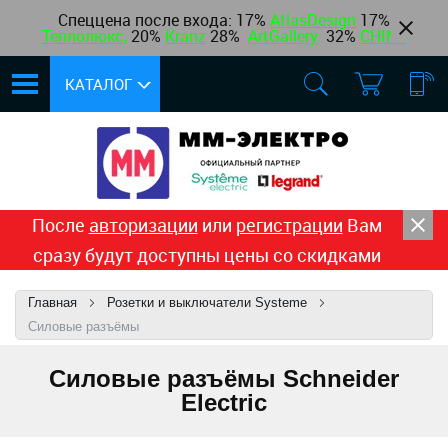
Спеццена после входа: 17%
AtlasDesign
17
%
Теплолюкс
,
20%
Kranz
28%
ArtGallery
32%
CHINT
КАТАЛОГ
После
авторизации
или
регистрации
Вам
сразу будут доступны цены со скидками
Главная
Розетки и выключатели Systeme
Силовые разъёмы
Силовые разъёмы Schneider
Electric