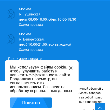
Москва
м. Тушинская:
пн-пт 09:00-18:00, сб-вс 10:00-18:30
Схема проезда
Москва
м. Белорусская:
пн-сб 10:00-21:00, вс.- выходной
Схема проезда
Принимаем к оплате:
Мы используем файлы cookie,
чтобы улучшить работу и
повысить эффективность сайта.
Продолжая просмотр, вы
соглашаетесь с их
использованием.
Согласие на
Данный информационный ресурс не является публичной офертой в
обработку персональных данных
соотв. со статьей 437 (п.2) ГК РФ. Наличие и стоимость товаров
уточняйте по телефону. Производители оставляют за собой право
изменять технические характеристики и внешний вид товаров без
Понятно
предварительного уведомления.