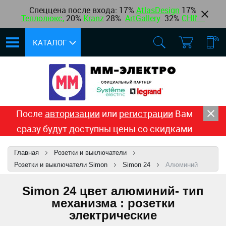
Спеццена после входа: 17%
AtlasDesign
17
%
Теплолюкс
,
20%
Kranz
28%
ArtGallery
32%
CHINT
КАТАЛОГ
После
авторизации
или
регистрации
Вам
сразу будут доступны цены со скидками
Главная
Розетки и выключатели
Розетки и выключатели Simon
Simon 24
Алюминий
Simon 24 цвет алюминий- тип
механизма : розетки
электрические