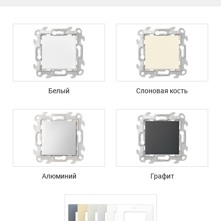
Белый
Слоновая кость
Алюминий
Графит