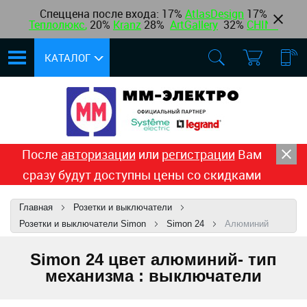
Спеццена после входа: 17%
AtlasDesign
17
%
Теплолюкс
,
20%
Kranz
28%
ArtGallery
32%
CHINT
КАТАЛОГ
После
авторизации
или
регистрации
Вам
сразу будут доступны цены со скидками
Главная
Розетки и выключатели
Розетки и выключатели Simon
Simon 24
Алюминий
Simon 24 цвет алюминий- тип
механизма : выключатели