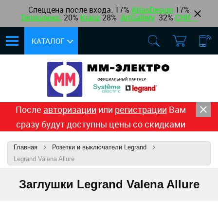
Спеццена после входа: 17%
AtlasDesign
17
%
Теплолюкс
,
20%
Kranz
28%
ArtGallery
32%
CHINT
КАТАЛОГ
После
авторизации
или
регистрации
Вам
сразу будут доступны цены со скидками
Главная
Розетки и выключатели Legrand
Legrand Valena Allure
Заглушки Legrand Valena Allure