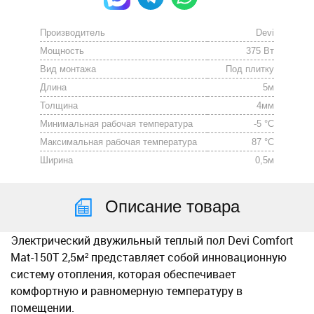
Производитель
Devi
Мощность
375 Вт
Вид монтажа
Под плитку
Длина
5м
Толщина
4мм
Минимальная рабочая температура
-5 °C
Максимальная рабочая температура
87 °C
Ширина
0,5м
Описание товара
Электрический двужильный теплый пол Devi Comfort
Mat-150T 2,5м² представляет собой инновационную
систему отопления, которая обеспечивает
комфортную и равномерную температуру в
помещении.