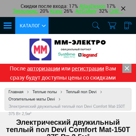
Скидки после входа: 17%
AtlasDesign
17
%
Теплолюкс
,
20%
Kranz
26%
ArtGallery
32%
CHINT
КАТАЛОГ
После
авторизации
или
регистрации
Вам
сразу будут доступны цены со скидками
Главная
Теплые полы
Теплый пол Devi
Отопительные маты Devi
Электрический двужильный теплый пол Devi Comfort Mat-150T
375 Вт 2,5м²
Электрический двужильный
теплый пол Devi Comfort Mat-150T