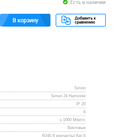
Есть в наличии
Добавить к
В корзину
сравнению
Simon
Simon 24 Harmonie
IP 20
6
≤ 1000 Мбит/с
Винтовые
RJ45 8 контакт(ы) Кат.6