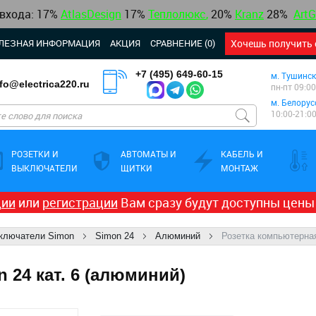
 входа: 17%
AtlasDesign
17
%
Теплолюкс
,
20%
Kranz
28%
ArtG
ЛЕЗНАЯ ИНФОРМАЦИЯ
АКЦИЯ
СРАВНЕНИЕ (0)
Хочешь получить 
+7 (495) 649-60-15
м. Тушинск
nfo@electrica220.ru
пн-пт 09:00
м. Белорус
10:00-21:0
РОЗЕТКИ И
АВТОМАТЫ И
КАБЕЛЬ И
ВЫКЛЮЧАТЕЛИ
ЩИТКИ
МОНТАЖ
ции
или
регистрации
Вам сразу будут доступны цены
ыключатели Simon
Simon 24
Алюминий
Розетка компьютерная
 24 кат. 6 (алюминий)