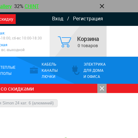
allery
32%
CHINT
Вход
/
Регистрация
скидку
ая:
Корзина
-18:00, сб-вс 10:00-18:30
ская
0 товаров
0 вс.-выходной
КАБЕЛЬ
ЭЛЕКТРИКА
ТЕПЛЫЕ
КАНАЛЫ
ДЛЯ ДОМА
ПОЛЫ
ЛЮЧКИ
И ОФИСА
 со скидками
 Simon 24 кат. 6 (алюминий)