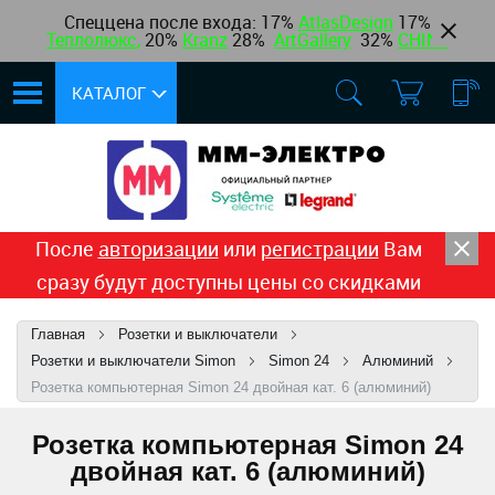
Спеццена после входа: 17%
AtlasDesign
17
%
Теплолюкс
,
20%
Kranz
28%
ArtGallery
32%
CHINT
КАТАЛОГ
После
авторизации
или
регистрации
Вам
сразу будут доступны цены со скидками
Главная
Розетки и выключатели
Розетки и выключатели Simon
Simon 24
Алюминий
Розетка компьютерная Simon 24 двойная кат. 6 (алюминий)
Розетка компьютерная Simon 24
двойная кат. 6 (алюминий)