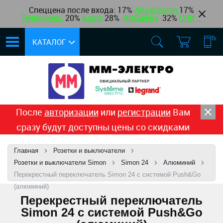
Спеццена после входа: 17%
AtlasDesign
17
%
Теплолюкс
,
20%
Kranz
28%
ArtGallery
32%
CHINT
КАТАЛОГ
После
авторизации
или
регистрации
Вам
сразу будут доступны цены со скидками
Главная
Розетки и выключатели
Розетки и выключатели Simon
Simon 24
Алюминий
Перекрестный переключатель Simon 24 с системой Push&Go
(алюминий)
Перекрестный переключатель
Simon 24 с системой Push&Go