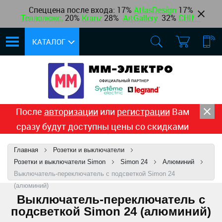
Спеццена после входа: 17%
AtlasDesign
17
%
Теплолюкс
,
20%
Kranz
28%
ArtGallery
32%
CHINT
КАТАЛОГ
После
авторизации
или
регистрации
Вам
сразу будут доступны цены со скидками
Главная
Розетки и выключатели
Розетки и выключатели Simon
Simon 24
Алюминий
Выключатель-переключатель с подсветкой Simon 24
(алюминий)
Выключатель-переключатель с
подсветкой Simon 24 (алюминий)