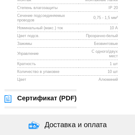
Степень влагозащиты
IP 20
Сечение подсоединяемых
0,75 - 1,5 мм²
проводов
Номинальный (макс.) ток
10 А
Цвет подсв.
Прозрачно-белый
Зажимы
Безвинтовые
С одного/двух
Управление
мест
Кратность
1 шт
Количество в упаковке
10 шт
Цвет
Алюминий
Сертификат (
PDF
)
Доставка и оплата