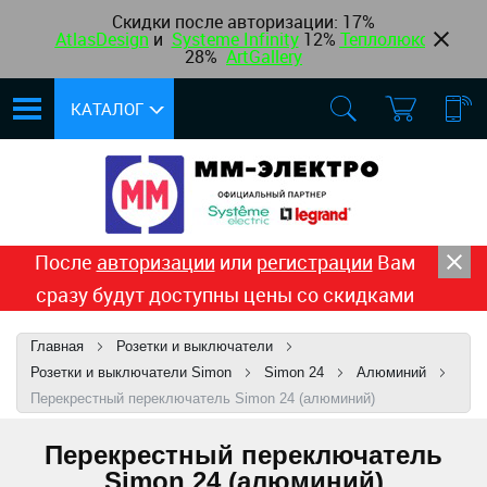
Скидки после авторизации:
17%
AtlasDesign
и
Systeme Infinity
12
%
Теплолюкс
,
28%
ArtGallery
КАТАЛОГ
После
авторизации
или
регистрации
Вам
сразу будут доступны цены со скидками
Главная
Розетки и выключатели
Розетки и выключатели Simon
Simon 24
Алюминий
Перекрестный переключатель Simon 24 (алюминий)
Перекрестный переключатель
Simon 24 (алюминий)