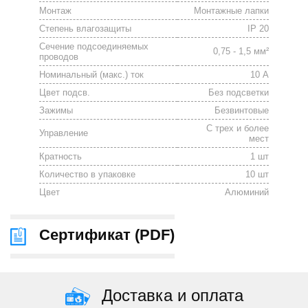
Монтаж
Монтажные лапки
Степень влагозащиты
IP 20
Сечение подсоединяемых
0,75 - 1,5 мм²
проводов
Номинальный (макс.) ток
10 А
Цвет подсв.
Без подсветки
Зажимы
Безвинтовые
С трех и более
Управление
мест
Кратность
1 шт
Количество в упаковке
10 шт
Цвет
Алюминий
Сертификат (
PDF
)
Доставка и оплата