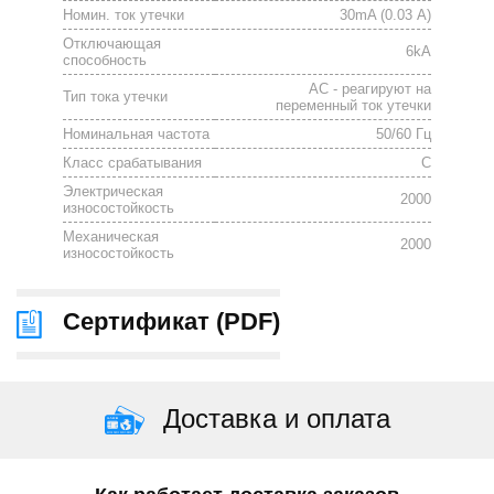
Номин. ток утечки
30mA (0.03 А)
Отключающая
6kА
способность
АС - реагируют на
Тип тока утечки
переменный ток утечки
Номинальная частота
50/60 Гц
Класс срабатывания
C
Электрическая
2000
износостойкость
Механическая
2000
износостойкость
Сертификат (
PDF
)
Доставка и оплата