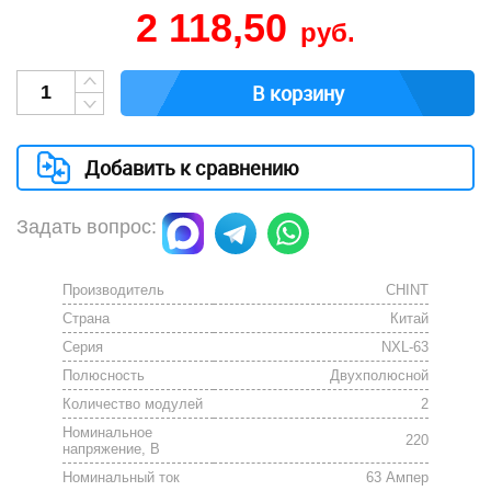
2 118,50
руб.
В корзину
Добавить к сравнению
Задать вопрос:
Производитель
CHINT
Страна
Китай
Серия
NXL-63
Полюсность
Двухполюсной
Количество модулей
2
Номинальное
220
напряжение, В
Номинальный ток
63 Ампер