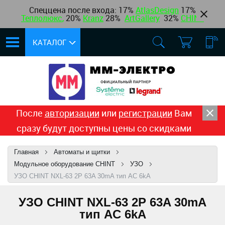
Спеццена после входа: 17%
AtlasDesign
17
%
Теплолюкс
,
20%
Kranz
28%
ArtGallery
32%
CHINT
КАТАЛОГ
После
авторизации
или
регистрации
Вам
сразу будут доступны цены со скидками
Главная
Автоматы и щитки
Модульное оборудование CHINT
УЗО
УЗО CHINT NXL-63 2P 63A 30mA тип AC 6kA
УЗО CHINT NXL-63 2P 63A 30mA
тип AC 6kA