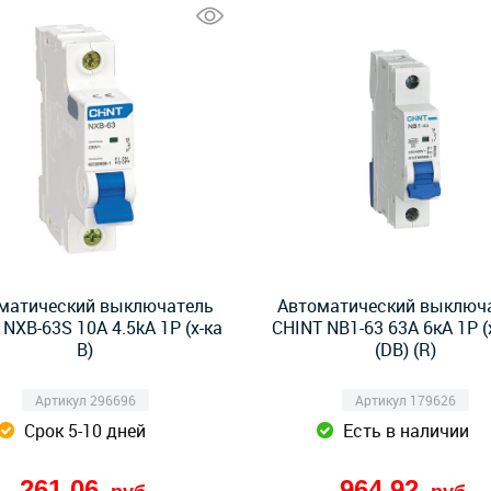
матический выключатель
Автоматический выключ
NXB-63S 10А 4.5kA 1P (х-ка
CHINT NB1-63 63A 6кА 1P (х
B)
(DB) (R)
Артикул 296696
Артикул 179626
Срок 5-10 дней
Есть в наличии
261,06
964,92