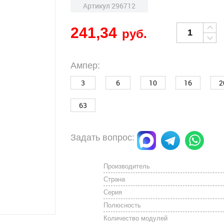
Артикул 296712
241,34
руб.
Ампер:
3
6
10
16
2
63
Задать вопрос:
Производитель
Страна
Серия
Полюсность
Количество модулей