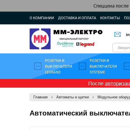
Спеццена после
О КОМПАНИИ
ДОСТАВКА И ОПЛАТА
КОНТАКТЫ
ПО
i
РОЗЕТКИ И
РОЗЕТКИ И
ВЫКЛЮЧАТЕЛИ
ВЫКЛЮЧАТЕЛИ
LEGRAND
SYSTEME
После
авториза
Главная
Автоматы и щитки
Модульное обору
Автоматический выключатель