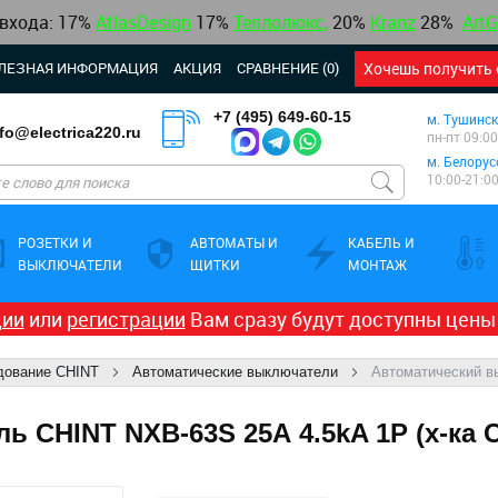
 входа: 17%
AtlasDesign
17
%
Теплолюкс
,
20%
Kranz
28%
ArtG
ЛЕЗНАЯ ИНФОРМАЦИЯ
АКЦИЯ
СРАВНЕНИЕ (0)
Хочешь получить 
+7 (495) 649-60-15
м. Тушинск
nfo@electrica220.ru
пн-пт 09:00
м. Белорус
10:00-21:0
РОЗЕТКИ И
АВТОМАТЫ И
КАБЕЛЬ И
ВЫКЛЮЧАТЕЛИ
ЩИТКИ
МОНТАЖ
ции
или
регистрации
Вам сразу будут доступны цены
дование CHINT
Автоматические выключатели
Автоматический в
 CHINT NXB-63S 25А 4.5kA 1P (х-ка C