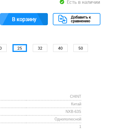
Есть в наличии
Добавить к
В корзину
сравнению
0
25
32
40
50
CHINT
Китай
NXB-63S
Однополюсной
1