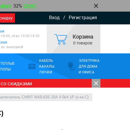
allery
32%
CHINT
Вход
/
Регистрация
скидку
ая:
Корзина
-18:00, сб-вс 10:00-18:30
ская
0 товаров
0 вс.-выходной
КАБЕЛЬ
ЭЛЕКТРИКА
ТЕПЛЫЕ
КАНАЛЫ
ДЛЯ ДОМА
ПОЛЫ
ЛЮЧКИ
И ОФИСА
 со скидками
ыключатель CHINT NXB-63S 25А 4.5kA 1P (х-ка C)
)