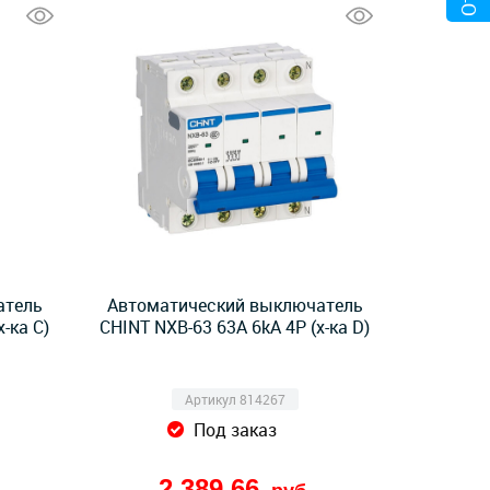
атель
Автоматический выключатель
-ка C)
CHINT NXB-63 63А 6kA 4P (х-ка D)
Артикул 814267
Под заказ
2 389,66