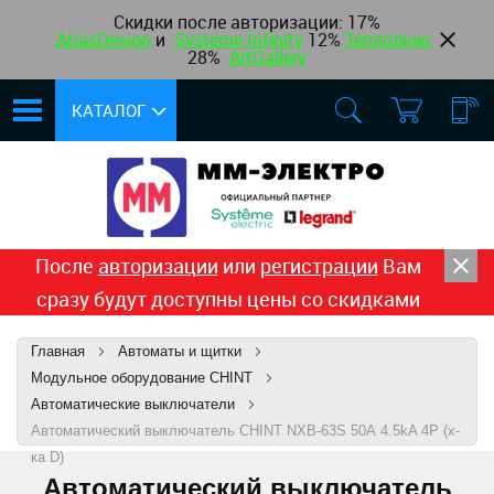
Скидки после авторизации:
17%
AtlasDesign
и
Systeme Infinity
12
%
Теплолюкс
,
28%
ArtGallery
КАТАЛОГ
После
авторизации
или
регистрации
Вам
сразу будут доступны цены со скидками
Главная
Автоматы и щитки
Модульное оборудование CHINT
Автоматические выключатели
Автоматический выключатель CHINT NXB-63S 50А 4.5kA 4P (х-
ка D)
Автоматический выключатель