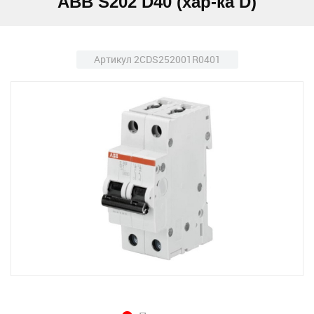
ABB S202 D40 (хар-ка D)
Артикул 2CDS252001R0401