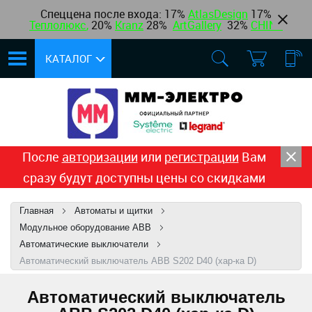
Спеццена после входа: 17%
AtlasDesign
17
%
Теплолюкс
,
20%
Kranz
28%
ArtGallery
32%
CHINT
КАТАЛОГ
После
авторизации
или
регистрации
Вам
сразу будут доступны цены со скидками
Главная
Автоматы и щитки
Модульное оборудование ABB
Автоматические выключатели
Автоматический выключатель ABB S202 D40 (хар-ка D)
Автоматический выключатель