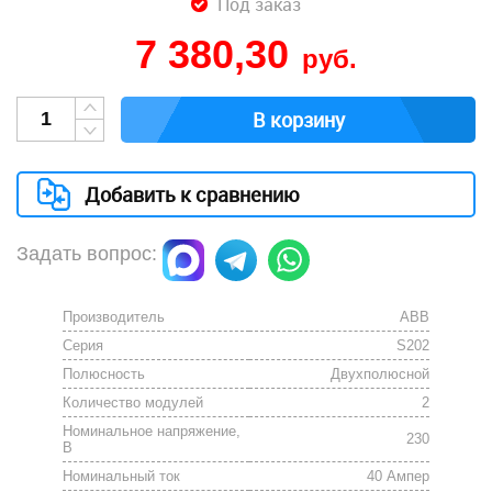
Под заказ
7 380,30
руб.
В корзину
Добавить к сравнению
Задать вопрос:
Производитель
АВВ
Серия
S202
Полюсность
Двухполюсной
Количество модулей
2
Номинальное напряжение,
230
В
Номинальный ток
40 Ампер