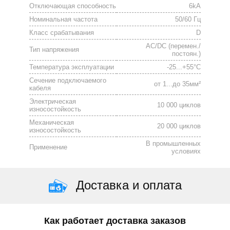
Отключающая способность
6kА
Номинальная частота
50/60 Гц
Класс срабатывания
D
АС/DC (перемен./
Тип напряжения
постоян.)
Температура эксплуатации
-25...+55°С
Сечение подключаемого
от 1...до 35мм²
кабеля
Электрическая
10 000 циклов
износостойкость
Механическая
20 000 циклов
износостойкость
В промышленных
Применение
условиях
Доставка и оплата
Как работает доставка заказов