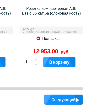
 ABB
Розетка компьютерная ABB
кость)
Basic 55 кат.6a (слоновая кость)
Артикул
0153
2CKA000230A0410+2CKA001753A0098
Под заказ
12 953,00
руб.
В корзину
Следующий