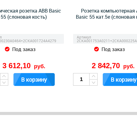
ическая розетка ABB Basic
Розетка компьютерная
55 (слоновая кость)
Basic 55 кат.5e (слоновая 
л
Артикул
00230A0464+2CKA001724A4279
2CKA001753A0211+2CKA000225A
Под заказ
Под заказ
3 612,10
2 842,70
руб.
руб.
В корзину
В корзину