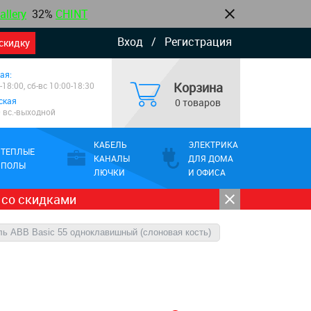
allery
32%
CHINT
Вход
/
Регистрация
скидку
ая:
Корзина
-18:00, сб-вс 10:00-18:30
ская
0 товаров
0 вс.-выходной
КАБЕЛЬ
ЭЛЕКТРИКА
ТЕПЛЫЕ
КАНАЛЫ
ДЛЯ ДОМА
ПОЛЫ
ЛЮЧКИ
И ОФИСА
 со скидками
ь ABB Basic 55 одноклавишный (слоновая кость)