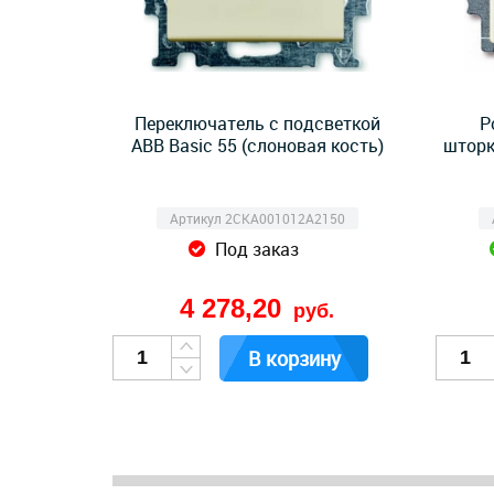
Переключатель с подсветкой
Р
ABB Basic 55 (слоновая кость)
шторк
Артикул 2CKA001012A2150
Под заказ
4 278,20
руб.
В корзину