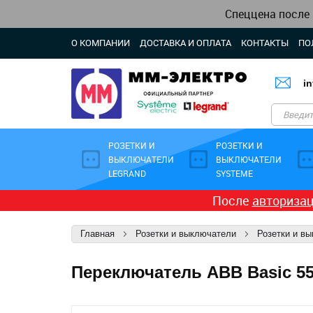
Спеццена после
О КОМПАНИИ
ДОСТАВКА И ОПЛАТА
КОНТАКТЫ
ПО
i
РОЗЕТКИ И
РОЗЕТКИ И
ВЫКЛЮЧАТЕЛИ
ВЫКЛЮЧАТЕЛИ
LEGRAND
SYSTEME
После
авториза
Главная
Розетки и выключатели
Розетки и в
Переключатель ABB Basic 5