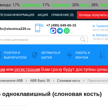
 входа: 17%
AtlasDesign
17
%
Теплолюкс
,
20%
Kranz
28%
ArtG
ЛЕЗНАЯ ИНФОРМАЦИЯ
АКЦИЯ
СРАВНЕНИЕ (0)
Хочешь получить 
+7 (495) 649-60-15
м. Тушинск
nfo@electrica220.ru
пн-пт 09:00
м. Белорус
10:00-21:0
РОЗЕТКИ И
АВТОМАТЫ И
КАБЕЛЬ И
ВЫКЛЮЧАТЕЛИ
ЩИТКИ
МОНТАЖ
ции
или
регистрации
Вам сразу будут доступны цены
ыключатели ABB
ABB Basic 55
Слоновая кость
Переключател
5 одноклавишный (слоновая кость)