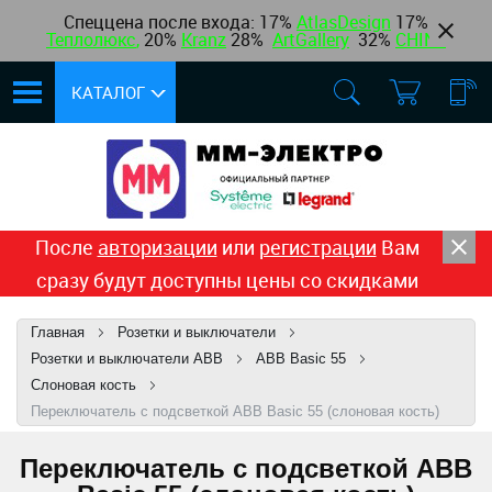
Спеццена после входа: 17%
AtlasDesign
17
%
Теплолюкс
,
20%
Kranz
28%
ArtGallery
32%
CHINT
КАТАЛОГ
После
авторизации
или
регистрации
Вам
сразу будут доступны цены со скидками
Главная
Розетки и выключатели
Розетки и выключатели ABB
ABB Basic 55
Слоновая кость
Переключатель с подсветкой ABB Basic 55 (слоновая кость)
Переключатель с подсветкой ABB