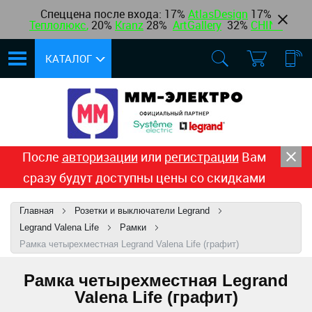
Спеццена после входа: 17%
AtlasDesign
17
%
Теплолюкс
,
20%
Kranz
28%
ArtGallery
32%
CHINT
КАТАЛОГ
После
авторизации
или
регистрации
Вам
сразу будут доступны цены со скидками
Главная
Розетки и выключатели Legrand
Legrand Valena Life
Рамки
Рамка четырехместная Legrand Valena Life (графит)
Рамка четырехместная Legrand
Valena Life (графит)