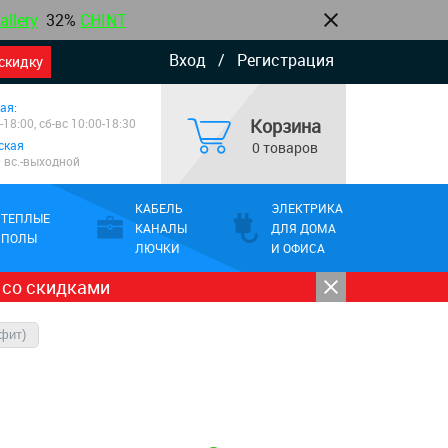
allery
32%
CHINT
Вход
/
Регистрация
скидку
ая:
Корзина
-18:00, сб-вс 10:00-18:30
ская
0 товаров
0 вс.-выходной
КАБЕЛЬ
ЭЛЕКТРИКА
ТЕПЛЫЕ
КАНАЛЫ
ДЛЯ ДОМА
ПОЛЫ
ЛЮЧКИ
И ОФИСА
 со скидками
афит)