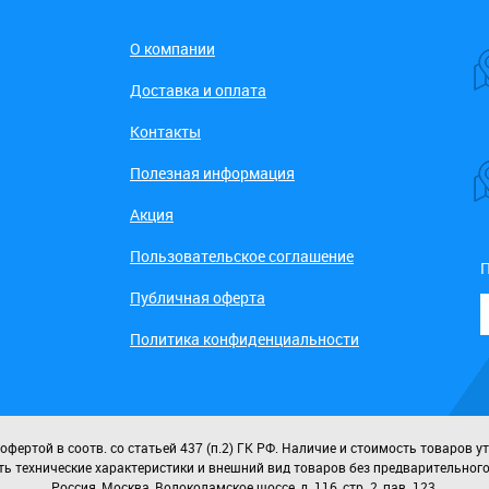
О компании
Доставка и оплата
Контакты
Полезная информация
Акция
Пользовательское соглашение
П
Публичная оферта
Политика конфиденциальности
ертой в соотв. со статьей 437 (п.2) ГК РФ. Наличие и стоимость товаров у
ь технические характеристики и внешний вид товаров без предварительног
Россия, Москва, Волоколамское шоссе, д. 116, стр. 2, пав. 123.