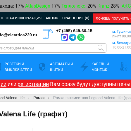
 входа: 17%
AtlasDesign
17
%
Теплолюкс
,
20%
Kranz
28%
ArtG
ЛЕЗНАЯ ИНФОРМАЦИЯ
АКЦИЯ
СРАВНЕНИЕ (0)
Хочешь получить 
+7 (495) 649-60-15
м. Тушинск
nfo@electrica220.ru
пн-пт 09:00
м. Белорус
10:00-21:0
РОЗЕТКИ И
АВТОМАТЫ И
КАБЕЛЬ И
ВЫКЛЮЧАТЕЛИ
ЩИТКИ
МОНТАЖ
ции
или
регистрации
Вам сразу будут доступны цены
nd Valena Life
Рамки
Рамка пятиместная Legrand Valena Life (гр
alena Life (графит)