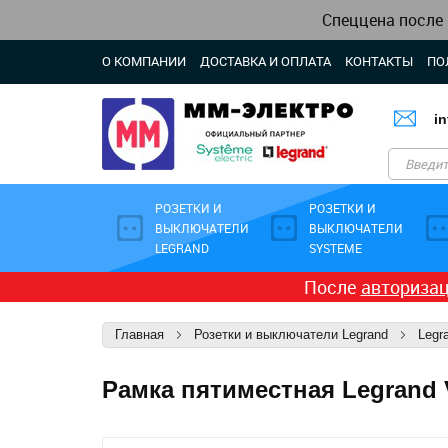
Спеццена после
О КОМПАНИИ
ДОСТАВКА И ОПЛАТА
КОНТАКТЫ
ПО
i
РОЗЕТКИ И
РОЗЕТКИ И
ВЫКЛЮЧАТЕЛИ
ВЫКЛЮЧАТЕЛИ
LEGRAND
SYSTEME
После
авториза
Главная
Розетки и выключатели Legrand
Legra
Рамка пятиместная Legrand V